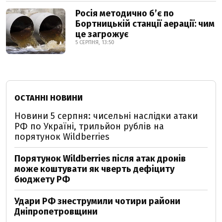
Росія методично б’є по
Бортницькій станції аерації: чим
це загрожує
5 СЕРПНЯ, 13:50
ОСТАННІ НОВИНИ
Новини 5 серпня: чисельні наслідки атаки
РФ по Україні, трильйон рублів на
порятунок Wildberries
Порятунок Wildberries після атак дронів
може коштувати як чверть дефіциту
бюджету РФ
Удари РФ знеструмили чотири райони
Дніпропетровщини