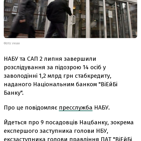
ФОТО: УНІАН
НАБУ та САП 2 липня завершили
розслідування за підозрою 14 осіб у
заволодінні 1,2 млрд грн стабкредиту,
наданого Національним банком "ВіЕйБі
Банку".
Про це повідомляє
пресслужба
НАБУ.
Йдеться про 9 посадовців Нацбанку, зокрема
експершого заступника голови НБУ,
ексзаступника голови правління ПАТ "ВіЕйБі