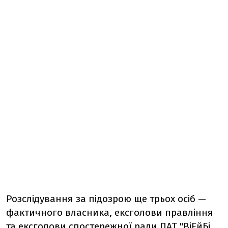
Розслідування за підозрою ще трьох осіб —
фактичного власника, ексголови правління
та ексголови спостережної ради ПАТ "ВіЕйБі