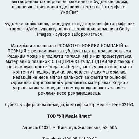
відтворенню та/чи розповсюдженню в будь-якій формі,
інакше як з письмового дозволу агентства "Інтерфакс-
Україна".
Будь-яке копіювання, передрук та відтворення фотографічних
творів та/або аудіовізуальних творів правовласника Getty
Images - суворо забороняється.
Матеріали з плашкою PROMOTED, НОВИНИ КОМПАНІЙ та
ПОЗИЦІЯ є рекламними та публікуються на правах реклами.
Редакція може не поділяти погляди, які в них промотуються.
Матеріали з плашкою СПЕЦПРОЄКТ та ЗА ПІДТРИМКИ також є
рекламними, проте редакція бере участь у підготовці цього
контенту і поділяє думки, висловлені у цих матеріалах.
Редакція не несе відповідальності за факти та оціночні
судження, оприлюднені у рекламних матеріалах. Згідно з
українським законодавством відповідальність за зміст
реклами несе рекламодавець.
Cубєкт у сфері онлайн-медіа; ідентифікатор медіа - R40-02163.
ТОВ "УП Медіа Плюс"
Адреса: 01032, м. Київ, вул. Жилянська, 48, 50А