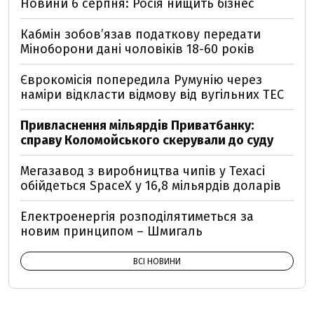
Новини 6 серпня: Росія нищить бізнес
Кабмін зобовʼязав податкову передати
Міноборони дані чоловіків 18-60 років
Єврокомісія попередила Румунію через
наміри відкласти відмову від вугільних ТЕС
Привласнення мільярдів Приватбанку:
справу Коломойського скерували до суду
Мегазавод з виробництва чипів у Техасі
обійдеться SpaceX у 16,8 мільярдів доларів
Електроенергія розподілятиметься за
новим принципом – Шмигаль
ВСІ НОВИНИ