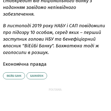
стабкредит від Національного банку з
наданням завідомо неліквідного
забезпечення.
В листопаді 2019 року НАБУ і САП повідомили
про підозру 10 особам, серед яких – перший
заступник голови НБУ та бенефіціарний
власник "ВіЕйБі Банку". Бахматюка тоді ж
оголосили в розшук.
Економічна правда
ВІЕЙБІ БАНК
БАХМАТЮК
РЕКЛАМА: