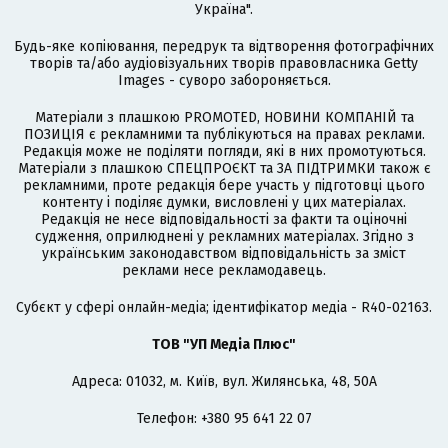
Україна".
Будь-яке копіювання, передрук та відтворення фотографічних
творів та/або аудіовізуальних творів правовласника Getty
Images - суворо забороняється.
Матеріали з плашкою PROMOTED, НОВИНИ КОМПАНІЙ та
ПОЗИЦІЯ є рекламними та публікуються на правах реклами.
Редакція може не поділяти погляди, які в них промотуються.
Матеріали з плашкою СПЕЦПРОЄКТ та ЗА ПІДТРИМКИ також є
рекламними, проте редакція бере участь у підготовці цього
контенту і поділяє думки, висловлені у цих матеріалах.
Редакція не несе відповідальності за факти та оціночні
судження, оприлюднені у рекламних матеріалах. Згідно з
українським законодавством відповідальність за зміст
реклами несе рекламодавець.
Cубєкт у сфері онлайн-медіа; ідентифікатор медіа - R40-02163.
ТОВ "УП Медіа Плюс"
Адреса: 01032, м. Київ, вул. Жилянська, 48, 50А
Телефон: +380 95 641 22 07