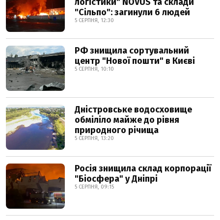
логістики" NOVUS та склади
"Сільпо": загинули 6 людей
5 СЕРПНЯ, 12:30
РФ знищила сортувальний
центр "Нової пошти" в Києві
5 СЕРПНЯ, 10:10
Дністровське водосховище
обміліло майже до рівня
природного річища
5 СЕРПНЯ, 13:20
Росія знищила склад корпорації
"Біосфера" у Дніпрі
5 СЕРПНЯ, 09:15