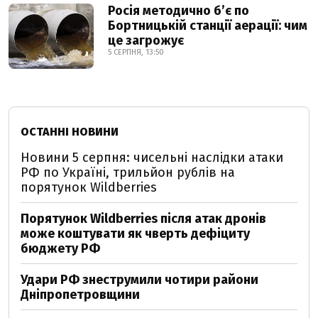
Росія методично б’є по
Бортницькій станції аерації: чим
це загрожує
5 СЕРПНЯ, 13:50
ОСТАННІ НОВИНИ
Новини 5 серпня: чисельні наслідки атаки
РФ по Україні, трильйон рублів на
порятунок Wildberries
Порятунок Wildberries після атак дронів
може коштувати як чверть дефіциту
бюджету РФ
Удари РФ знеструмили чотири райони
Дніпропетровщини