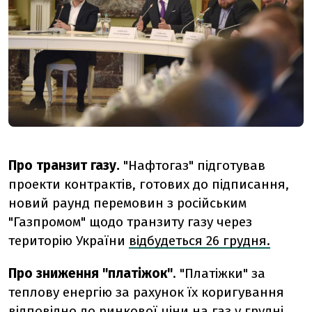
Про транзит газу.
"Нафтогаз" підготував
проекти контрактів, готових до підписання,
новий раунд перемовин з російським
"Газпромом" щодо транзиту газу через
територію України
відбудеться 26 грудня.
Про зниження "платіжок"
.
"Платіжки" за
теплову енергію за рахунок їх коригування
відповідно до ринкової ціни на газ у грудні