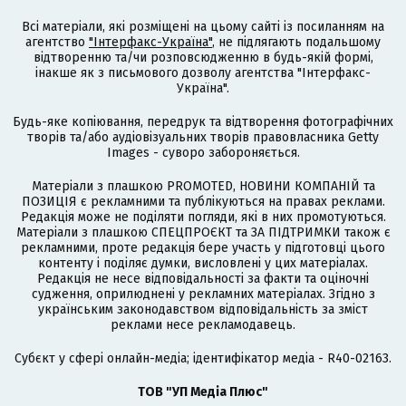
Всі матеріали, які розміщені на цьому сайті із посиланням на
агентство
"Інтерфакс-Україна"
, не підлягають подальшому
відтворенню та/чи розповсюдженню в будь-якій формі,
інакше як з письмового дозволу агентства "Інтерфакс-
Україна".
Будь-яке копіювання, передрук та відтворення фотографічних
творів та/або аудіовізуальних творів правовласника Getty
Images - суворо забороняється.
Матеріали з плашкою PROMOTED, НОВИНИ КОМПАНІЙ та
ПОЗИЦІЯ є рекламними та публікуються на правах реклами.
Редакція може не поділяти погляди, які в них промотуються.
Матеріали з плашкою СПЕЦПРОЄКТ та ЗА ПІДТРИМКИ також є
рекламними, проте редакція бере участь у підготовці цього
контенту і поділяє думки, висловлені у цих матеріалах.
Редакція не несе відповідальності за факти та оціночні
судження, оприлюднені у рекламних матеріалах. Згідно з
українським законодавством відповідальність за зміст
реклами несе рекламодавець.
Cубєкт у сфері онлайн-медіа; ідентифікатор медіа - R40-02163.
ТОВ "УП Медіа Плюс"