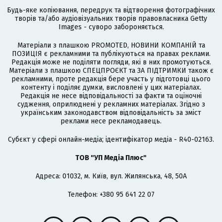
Будь-яке копіювання, передрук та відтворення фотографічних
творів та/або аудіовізуальних творів правовласника Getty
Images - суворо забороняється.
Матеріали з плашкою PROMOTED, НОВИНИ КОМПАНІЙ та
ПОЗИЦІЯ є рекламними та публікуються на правах реклами.
Редакція може не поділяти погляди, які в них промотуються.
Матеріали з плашкою СПЕЦПРОЄКТ та ЗА ПІДТРИМКИ також є
рекламними, проте редакція бере участь у підготовці цього
контенту і поділяє думки, висловлені у цих матеріалах.
Редакція не несе відповідальності за факти та оціночні
судження, оприлюднені у рекламних матеріалах. Згідно з
українським законодавством відповідальність за зміст
реклами несе рекламодавець.
Cубєкт у сфері онлайн-медіа; ідентифікатор медіа - R40-02163.
ТОВ "УП Медіа Плюс"
Адреса: 01032, м. Київ, вул. Жилянська, 48, 50А
Телефон: +380 95 641 22 07