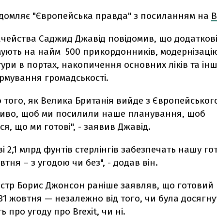
ідомляє "Європейська правда" з посиланням на
B
ачейства Саджид Джавід повідомив, що додатков
ямують на найм 500 прикордонників, модернізаці
ури в портах, накопичення основних ліків та інш
ормування громадськості.
до того, як Велика Британія вийде з Європейськог
иво, щоб ми посилили наше планування, щоб
я, що ми готові", - заявив Джавід.
ві 2,1 млрд фунтів стерлінгів забезпечать нашу го
втня – з угодою чи без", - додав він.
істр Борис Джонсон раніше заявляв, що готовий
 31 жовтня — незалежно від того, чи була досягну
 про угоду про Brexit, чи ні.