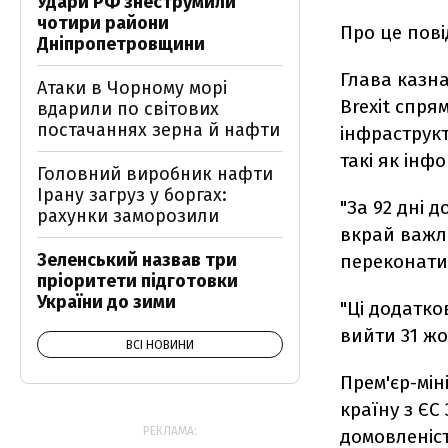
Удари РФ знеструмили
чотири райони
Про це пов
Дніпропетровщини
Глава казн
Атаки в Чорному морі
Brexit спр
вдарили по світових
постачаннях зерна й нафти
інфраструкт
такі як інф
Головний виробник нафти
Ірану загруз у боргах:
"За 92 дні 
рахунки заморозили
вкрай важл
Зеленський назвав три
переконатис
пріоритети підготовки
України до зими
"Ці додатко
вийти 31 жо
ВСІ НОВИНИ
Прем'єр-мін
країну з ЄС
РЕКЛАМА:
домовленість