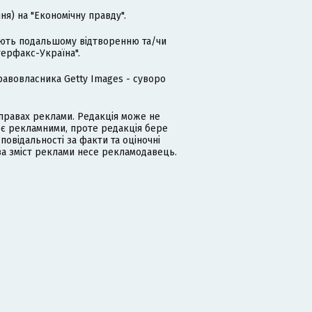
я) на "Економічну правду".
гають подальшому відтворенню та/чи
терфакс-Україна".
равовласника Getty Images - суворо
равах реклами. Редакція може не
 є рекламними, проте редакція бере
дповідальності за факти та оціночні
за зміст реклами несе рекламодавець.