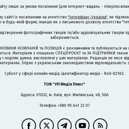
айту лише за умови посилання (для інтернет-видань - гіперпосиланн
му сайті із посиланням на агентство
"Інтерфакс-Україна"
, не підля
 будь-якій формі, інакше як з письмового дозволу агентства "Ін
відтворення фотографічних творів та/або аудіовізуальних творів п
забороняється.
НОВИНИ КОМПАНІЙ та ПОЗИЦІЯ є рекламними та публікуються на п
туються. Матеріали з плашкою СПЕЦПРОЄКТ та ЗА ПІДТРИМКИ також
 і поділяє думки, висловлені у цих матеріалах. Редакція не несе ві
атеріалах. Згідно з українським законодавством відповідальність 
Cубєкт у сфері онлайн-медіа; ідентифікатор медіа - R40-02163.
ТОВ "УП Медіа Плюс"
Адреса: 01032, м. Київ, вул. Жилянська, 48, 50А
Телефон: +380 95 641 22 07