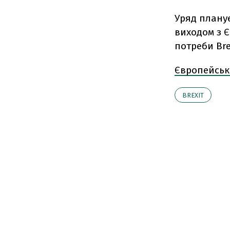
Уряд планує
виходом з Є
потреби Bre
Європейськ
BREXIT