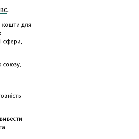
BC
.
і кошти для
ю
і сфери,
о союзу,
товність
 вивести
та