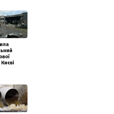
ила
льний
ової
 Києві