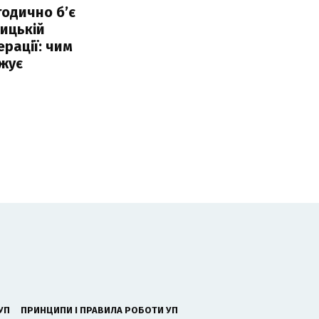
тодично б’є
ицькій
ерації: чим
жує
УП
ПРИНЦИПИ І ПРАВИЛА РОБОТИ УП