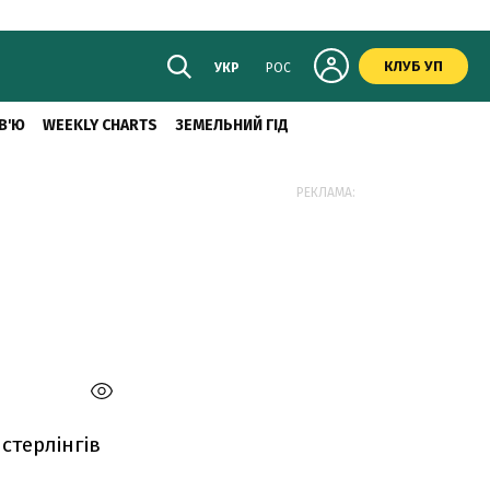
КЛУБ УП
УКР
РОС
В'Ю
WEEKLY CHARTS
ЗЕМЕЛЬНИЙ ГІД
РЕКЛАМА:
стерлінгів