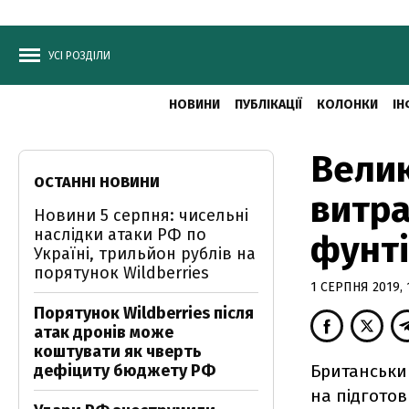
УСІ РОЗДІЛИ
НОВИНИ
ПУБЛІКАЦІЇ
КОЛОНКИ
ІН
Велик
ОСТАННІ НОВИНИ
витра
Новини 5 серпня: чисельні
наслідки атаки РФ по
фунті
Україні, трильйон рублів на
порятунок Wildberries
1 СЕРПНЯ 2019, 
Порятунок Wildberries після
атак дронів може
коштувати як чверть
дефіциту бюджету РФ
Британський
на підготов