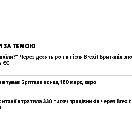
И ЗА ТЕМОЮ
оїли?" Через десять років після Brexit Британія зн
з ЄС
коштував Британії понад 160 млрд євро
итанії втратила 330 тисяч працівників через Brexit
я