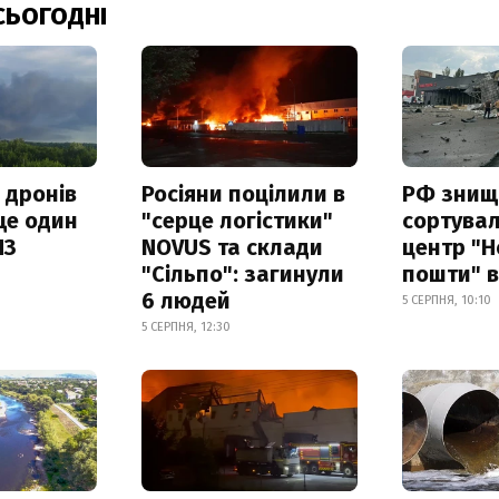
СЬОГОДНІ
 дронів
Росіяни поцілили в
РФ знищ
ще один
"серце логістики"
сортува
ПЗ
NOVUS та склади
центр "Н
"Сільпо": загинули
пошти" в
6 людей
5 СЕРПНЯ, 10:10
5 СЕРПНЯ, 12:30