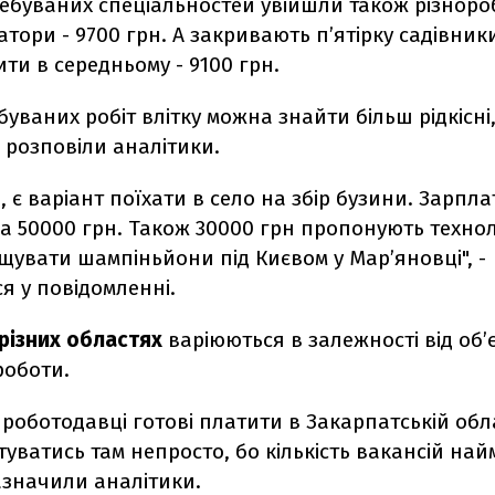
ребуваних спеціальностей увійшли також різнороб
атори - 9700 грн. А закривають п’ятірку садівники
ити в середньому - 9100 грн.
буваних робіт влітку можна знайти більш рідкісні
 розповіли аналітики.
 є варіант поїхати в село на збір бузини. Зарпла
 а 50000 грн. Також 30000 грн пропонують технол
щувати шампіньйони під Києвом у Мар’яновці", -
я у повідомленні.
різних областях
варіюються в залежності від об’є
роботи.
роботодавці готові платити в Закарпатській обла
уватись там непросто, бо кількість вакансій на
 зазначили аналітики.