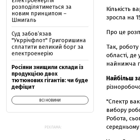
Електроенергія
розподілятиметься за
Кількість в
новим принципом –
зросла на 1
Шмигаль
Про це розп
Суд забов’язав
"Укррічфлот" Григоришина
Так, робот
сплатити великий борг за
електроенерію
області, де
найнижча по
Росіяни знищили склади із
продукцією двох
Найбільш
з
тютюнових гігантів: чи буде
різноробочо
дефіцит
"Спектр вак
ВСІ НОВИНИ
вибору робо
Робота, сь
середньому 
РЕКЛАМА: