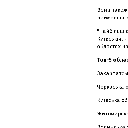
Вони також 
найменша кі
"Найбільш 
Київській, 
областях на
Топ-5 обла
Закарпатськ
Черкаська о
Київська об
Житомирськ
Волинська о