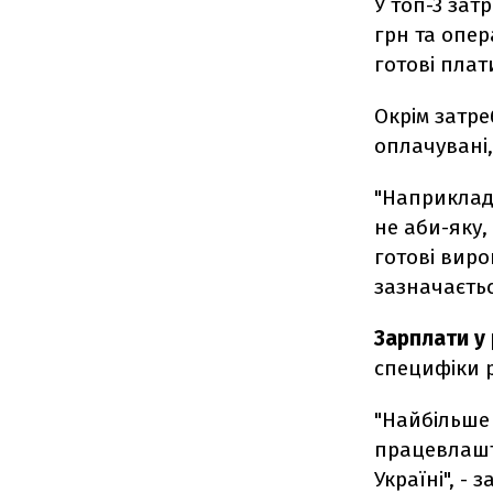
У топ-3 зат
грн та опер
готові плат
Окрім затре
оплачувані,
"Наприклад,
не аби-яку,
готові виро
зазначаєтьс
Зарплати у 
специфіки 
"Найбільше 
працевлашт
Україні", -