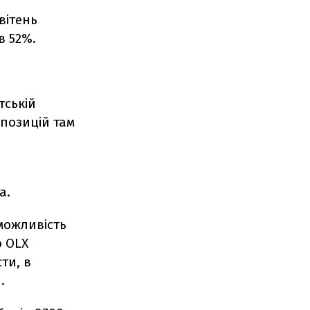
вітень
в 52%.
тській
опозицій там
а.
можливість
ю OLX
ти, в
.