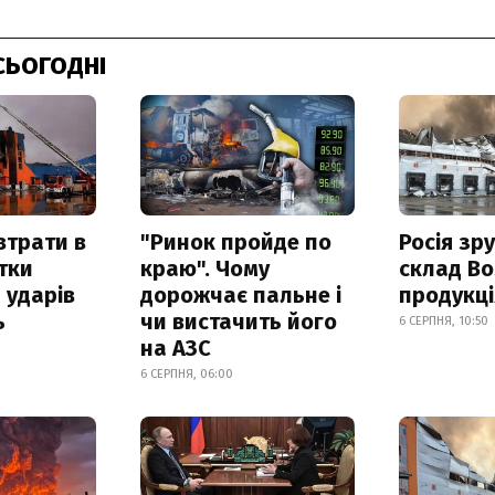
СЬОГОДНІ
втрати в
"Ринок пройде по
Росія зр
итки
краю". Чому
склад Bo
 ударів
дорожчає пальне і
продукц
ь
чи вистачить його
6 СЕРПНЯ, 10:50
на АЗС
6 СЕРПНЯ, 06:00