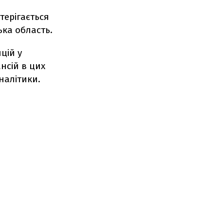
терігається
ька область.
цій у
нсій в цих
налітики.