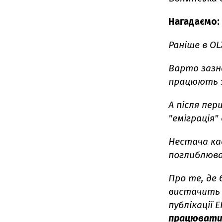
Нагадаємо:
Раніше в OL
Варто зазн
працюють з
А після пе
"еміграція"
Нестача ка
поглиблюв
Про те, де 
вистачить 
публікації 
працювати 