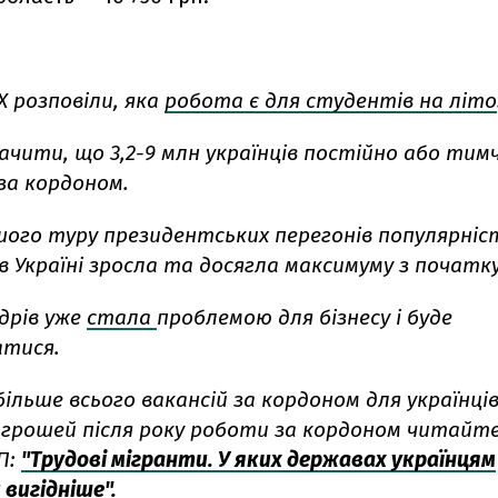
X розповіли, яка
робота є для студентів на літо
ачити, що 3,2-9 млн українців постійно або тим
а кордоном.
ршого туру президентських перегонів популярніс
 в Україні зросла та досягла максимуму з початку
дрів уже
стала
проблемою для бізнесу і буде
атися.
більше всього вакансій за кордоном для українців
грошей після року роботи за кордоном читайте
ЕП:
"Трудові мігранти. У яких державах українцям
вигідніше".