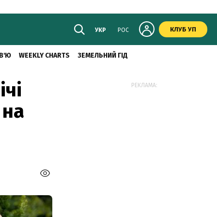
КЛУБ УП
УКР
РОС
В'Ю
WEEKLY CHARTS
ЗЕМЕЛЬНИЙ ГІД
ічі
РЕКЛАМА:
 на