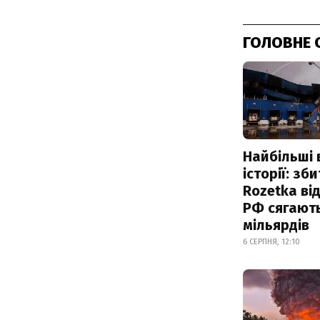
ГОЛОВНЕ 
Найбільші 
історії: зб
Rozetka від
РФ сягают
мільярдів
6 СЕРПНЯ, 12:10