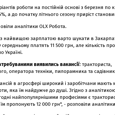
аріантів роботи на постійній основі з березня по к
5%, а до початку літнього сезону приріст станови
овіли аналітики OLX Робота.
у з найвищою зарплатою варто шукати в Закарпа
 у середньому платять 11 500 грн, але кількість пр
 Україні.
атребуваними виявились вакансії:
тракториста,
го, оператора техніки, пилорамника та садівник
ансій в агросфері широкий і заробітчани мають 
ти, яка їм найдужче до душі. Згідно з аналітико
огодні найпопулярнішими професіями є тракторис
їм пропонують 12 000 грн", - розповіли аналітики