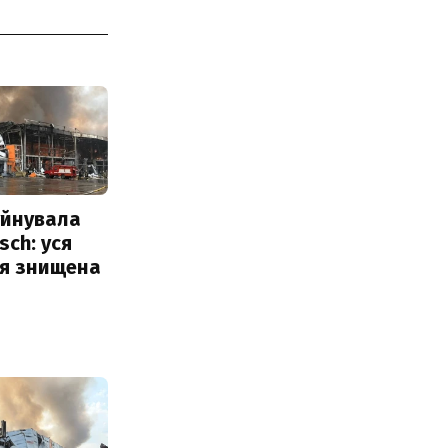
уйнувала
sch: уся
ія знищена