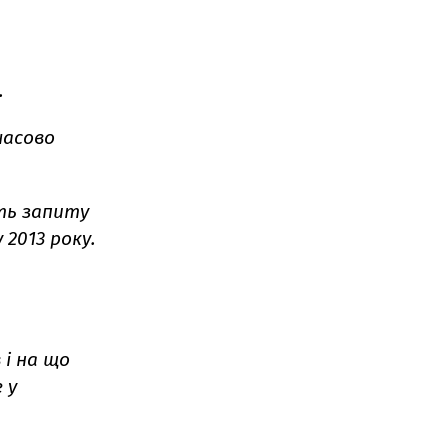
.
часово
ть запиту
 2013 року.
 і на що
 у