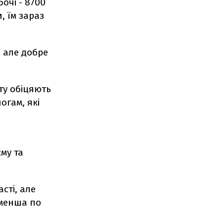
очі - 8700
, їм зараз
, але добре
ту обіцяють
огам, які
му та
сті, але
йменша по