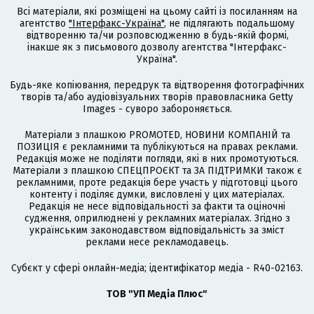
Всі матеріали, які розміщені на цьому сайті із посиланням на
агентство
"Інтерфакс-Україна"
, не підлягають подальшому
відтворенню та/чи розповсюдженню в будь-якій формі,
інакше як з письмового дозволу агентства "Інтерфакс-
Україна".
Будь-яке копіювання, передрук та відтворення фотографічних
творів та/або аудіовізуальних творів правовласника Getty
Images - суворо забороняється.
Матеріали з плашкою PROMOTED, НОВИНИ КОМПАНІЙ та
ПОЗИЦІЯ є рекламними та публікуються на правах реклами.
Редакція може не поділяти погляди, які в них промотуються.
Матеріали з плашкою СПЕЦПРОЄКТ та ЗА ПІДТРИМКИ також є
рекламними, проте редакція бере участь у підготовці цього
контенту і поділяє думки, висловлені у цих матеріалах.
Редакція не несе відповідальності за факти та оціночні
судження, оприлюднені у рекламних матеріалах. Згідно з
українським законодавством відповідальність за зміст
реклами несе рекламодавець.
Cубєкт у сфері онлайн-медіа; ідентифікатор медіа - R40-02163.
ТОВ "УП Медіа Плюс"