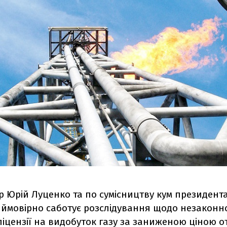
 Юрій Луценко та по сумісництву кум президент
ймовірно саботує розслідування щодо незаконно
ліцензії на видобуток газу за заниженою ціною 