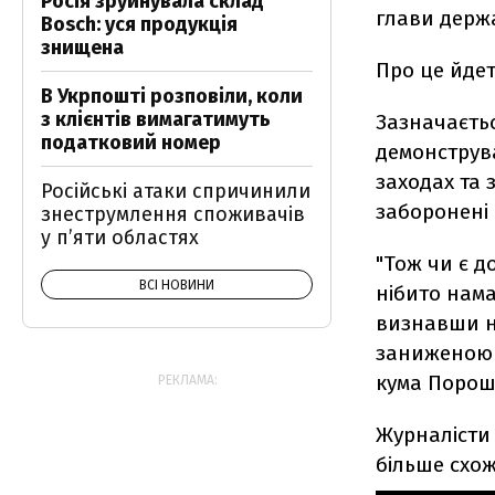
Росія зруйнувала склад
глави держ
Bosch: уся продукція
знищена
Про це йде
В Укрпошті розповіли, коли
з клієнтів вимагатимуть
Зазначаєтьс
податковий номер
демонструв
заходах та 
Російські атаки спричинили
заборонені
знеструмлення споживачів
у п’яти областях
"Тож чи є д
ВСІ НОВИНИ
нібито нама
визнавши н
заниженою ц
кума Пороше
РЕКЛАМА:
Журналісти 
більше схож