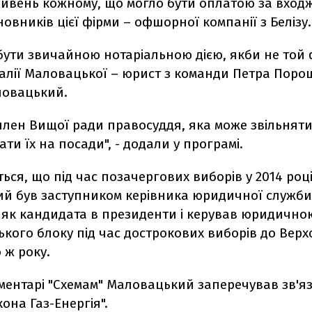
ривень кожному, що могло бути оплатою за вход
новників цієї фірми – офшорної компанії з Белізу.
бути звичайною нотаріальною дією, якби не той 
талії Маловацької – юрист з команди Петра Пор
ловацький.
– член Вищої ради правосуддя, яка може звільняти
ти їх на посади", - додали у програмі.
ься, що під час позачергових виборів у 2014 роц
й був заступником керівника юридичної служби
як кандидата в президенти і керував юридичн
кого блоку під час дострокових виборів до Верх
 ж року.
ментарі "Схемам" Маловацький заперечував зв'яз
она Газ-Енергія".