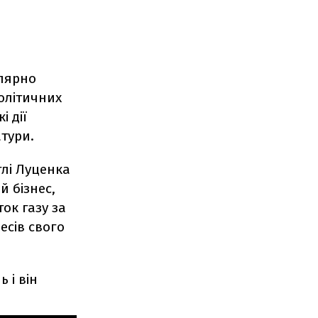
улярно
олітичних
і дії
тури.
глі Луценка
 бізнес,
ок газу за
есів свого
 і він