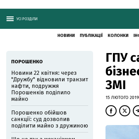
УСІ РОЗДІЛИ
НОВИНИ
ПУБЛІКАЦІЇ
КОЛОНКИ
ІН
ГПУ с
ПОРОШЕНКО
бізне
Новини 22 квітня: через
"Дружбу" відновили транзит
ЗМІ
нафти, подружжя
Порошенків поділило
15 ЛЮТОГО 2019,
майно
Порошенко обійшов
санкції: суд дозволив
поділити майно з дружиною