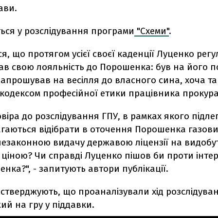
ави.
ться у розслідування програми
"Схеми"
.
я, що протягом усієї своєї каденції Луценко рег
ав свою лояльність до Порошенка: був на його п
запрошував на весілля до власного сина, хоча так
 кодексом професійної етики працівника прокура
овіра до розслідування ГПУ, в рамках якого підле
гаються відібрати в оточення Порошенка газовий
езаконною видачу державою ліцензії на видобут
іною? Чи справді Луценко пішов би проти інтер
нка?", - запитують автори публікації.
стверджують, що проаналізували хід розслідувань
ий на гру у піддавки.