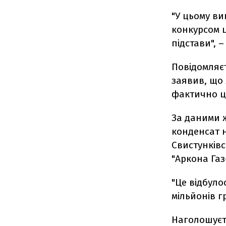
"У цьому ви
конкурсом ц
підстави", 
Повідомляє
заявив, що
фактично це
За даними ж
конденсат 
Свистунків
"Аркона Газ-
"Це відбуло
мільйонів г
Наголошуєт