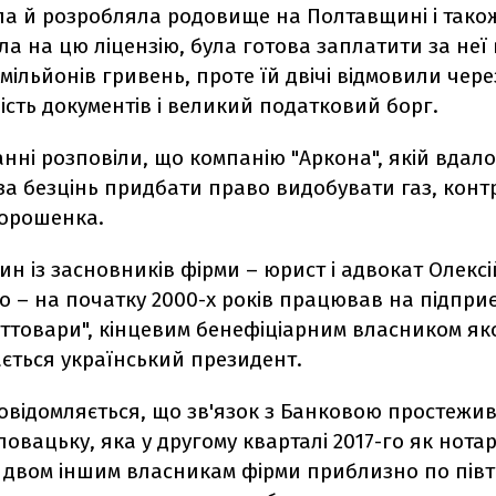
ла й розробляла родовище на Полтавщині і тако
а на цю ліцензію, була готова заплатити за неї
 мільйонів гривень, проте їй двічі відмовили чере
ість документів і великий податковий борг.
анні розповіли, що компанію "Аркона", якій вдал
за безцінь придбати право видобувати газ, кон
орошенка.
ин із засновників фірми – юрист і адвокат Олексі
 – на початку 2000-х років працював на підприє
ттовари", кінцевим бенефіціарним власником яко
ється український президент.
повідомляється, що зв'язок з Банковою простежи
овацьку, яка у другому кварталі 2017-го як нотар
 двом іншим власникам фірми приблизно по пів