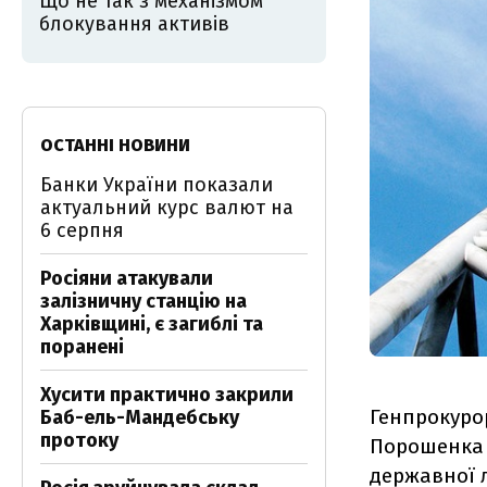
Що не так з механізмом
блокування активів
ОСТАННІ НОВИНИ
Банки України показали
актуальний курс валют на
6 серпня
Росіяни атакували
залізничну станцію на
Харківщині, є загиблі та
поранені
Хусити практично закрили
Генпрокурор
Баб-ель-Мандебську
протоку
Порошенка 
державної 