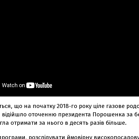
ься, що на початку 2018-го року ціле газове ро
 відійшло оточенню президента Порошенка за бе
ла отримати за нього в десять разів більше.
програми, розслідувати ймовірну високопосадов