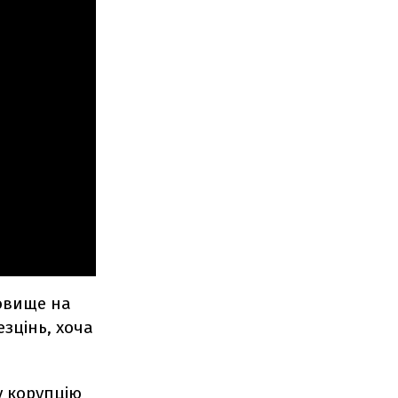
довище на
зцінь, хоча
у корупцію