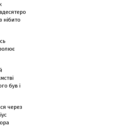
ж
 вдесятеро
з нібито
ось
тролює
й
мстві
го був і
вся через
іус
тора