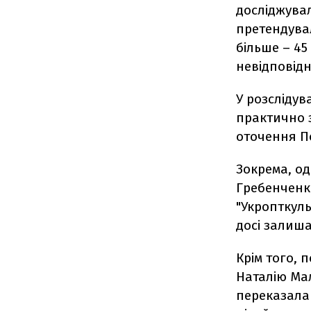
досліджува
претендувал
більше – 45
невідповідн
У розслідув
практично 
оточення П
Зокрема, од
Гребенченко
"Укропткуль
досі залиша
Крім того, 
Наталію Мал
переказала