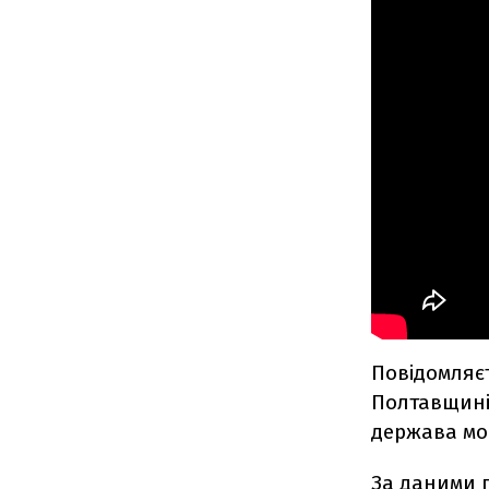
Повідомляєт
Полтавщині
держава мог
За даними 