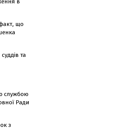
ження в
факт, що
ошенка
 суддів та
і
ою службою
овної Ради
ок з