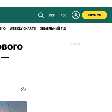
КЛУБ УП
УКР
РОС
В'Ю
WEEKLY CHARTS
ЗЕМЕЛЬНИЙ ГІД
ового
РЕКЛАМА:
 —