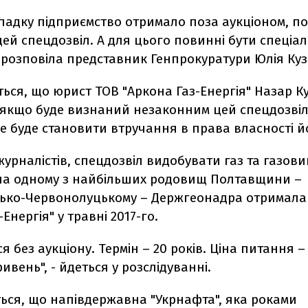
падку підприємство отримало поза аукціоном, п
ей спецдозвіл. А для цього повинні бути спеціал
– розповіла представник Генпрокуратури Юлія Ку
ться, що юрист ТОВ "Аркона Газ-Енергія" Назар 
 якщо буде визнаний незаконним цей спецдозвіл
 буде становити втручання в права власності йо
урналістів, спецдозвіл видобувати газ та газови
на одному з найбільших родовищ Полтавщини –
сько-Червонолуцькому – Держгеонадра отримала
Енергія" у травні 2017-го.
ся без аукціону. Термін – 20 років. Ціна питання –
ривень", - йдеться у розслідуванні.
ься, що напівдержавна "Укрнафта", яка роками