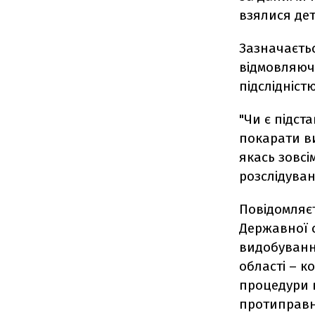
взялися де
Зазначаєтьс
відмовляюч
підслідністю
"Чи є підст
покарати в
якась зовсі
розслідуван
Повідомляєт
Державної 
видобуванн
області – к
процедури в
протиправни