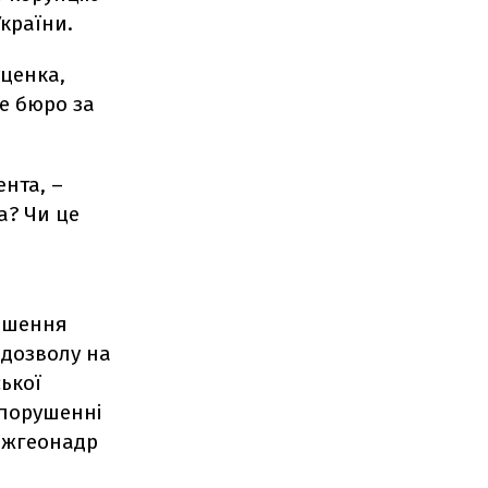
країни.
уценка,
е бюро за
ента, –
а? Чи це
рішення
цдозволу на
ької
у порушенні
ержгеонадр