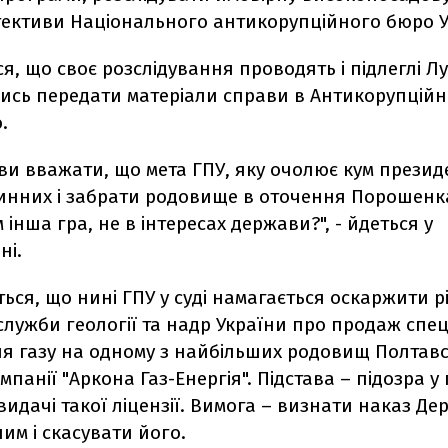
тективи Національного антикорупційного бюро У
я, що своє розслідування проводять і підлеглі Л
ись передати матеріали справи в Антикорупційн
.
ави вважати, що мета ГПУ, яку очолює кум презид
инних і забрати родовище в оточення Порошенк
м інша гра, не в інтересах держави?", - йдеться у
ні.
ься, що нині ГПУ у суді намагається оскаржити 
служби геології та надр України про продаж спе
я газу на одному з найбільших родовищ Полтавс
омпанії "Аркона Газ-Енергія". Підстава – підозра 
идачі такої ліцензії. Вимога – визнати наказ Д
м і скасувати його.