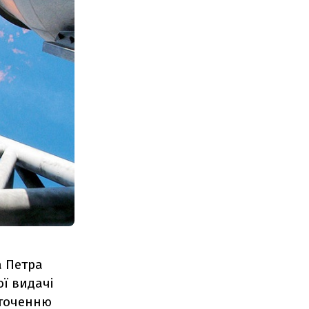
а Петра
ї видачі
оточенню