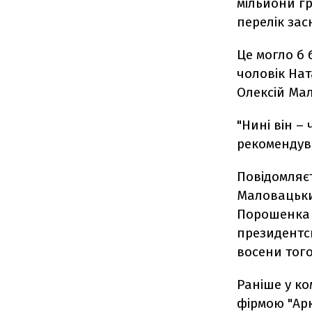
мільйони г
перелік зас
Це могло б 
чоловік На
Олексій Ма
"​Нині він 
рекомендува
Повідомляєт
Маловацьки
Порошенка 
президентсь
восени того
Раніше у ко
фірмою "Арк