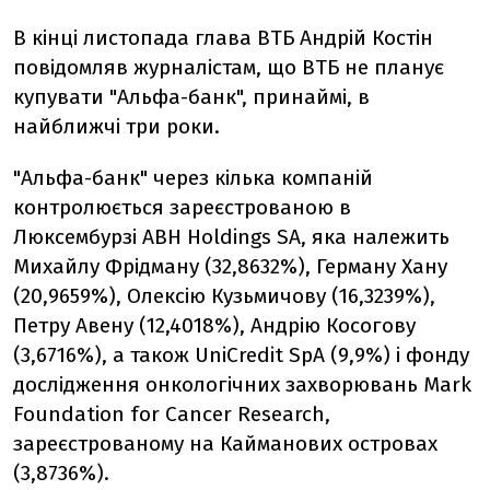
В кінці листопада глава ВТБ Андрій Костін
повідомляв журналістам, що ВТБ не планує
купувати "Альфа-банк", принаймі, в
найближчі три роки.
"Альфа-банк" через кілька компаній
контролюється зареєстрованою в
Люксембурзі ABH Holdings SA, яка належить
Михайлу Фрідману (32,8632%), Герману Хану
(20,9659%), Олексію Кузьмичову (16,3239%),
Петру Авену (12,4018%), Андрію Косогову
(3,6716%), а також UniCredit SpA (9,9%) і фонду
дослідження онкологічних захворювань Mark
Foundation for Cancer Research,
зареєстрованому на Кайманових островах
(3,8736%).