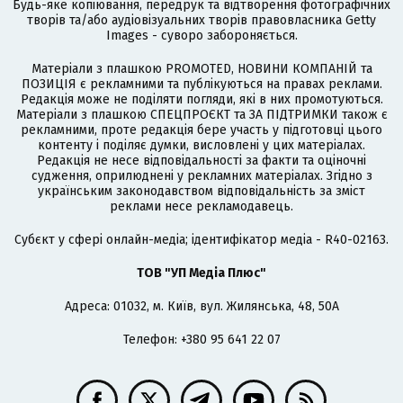
Будь-яке копіювання, передрук та відтворення фотографічних
творів та/або аудіовізуальних творів правовласника Getty
Images - суворо забороняється.
Матеріали з плашкою PROMOTED, НОВИНИ КОМПАНІЙ та
ПОЗИЦІЯ є рекламними та публікуються на правах реклами.
Редакція може не поділяти погляди, які в них промотуються.
Матеріали з плашкою СПЕЦПРОЄКТ та ЗА ПІДТРИМКИ також є
рекламними, проте редакція бере участь у підготовці цього
контенту і поділяє думки, висловлені у цих матеріалах.
Редакція не несе відповідальності за факти та оціночні
судження, оприлюднені у рекламних матеріалах. Згідно з
українським законодавством відповідальність за зміст
реклами несе рекламодавець.
Cубєкт у сфері онлайн-медіа; ідентифікатор медіа - R40-02163.
ТОВ "УП Медіа Плюс"
Адреса: 01032, м. Київ, вул. Жилянська, 48, 50А
Телефон: +380 95 641 22 07