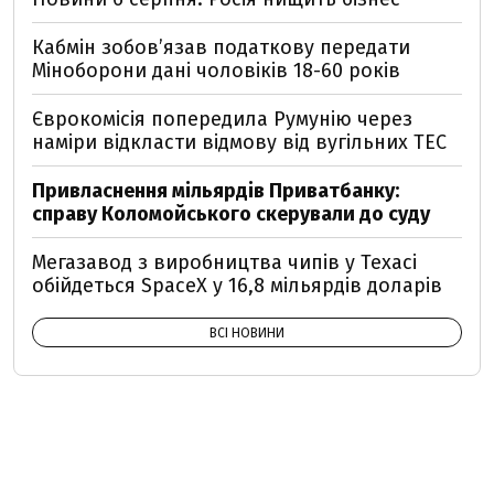
Кабмін зобовʼязав податкову передати
Міноборони дані чоловіків 18-60 років
Єврокомісія попередила Румунію через
наміри відкласти відмову від вугільних ТЕС
Привласнення мільярдів Приватбанку:
справу Коломойського скерували до суду
Мегазавод з виробництва чипів у Техасі
обійдеться SpaceX у 16,8 мільярдів доларів
ВСІ НОВИНИ