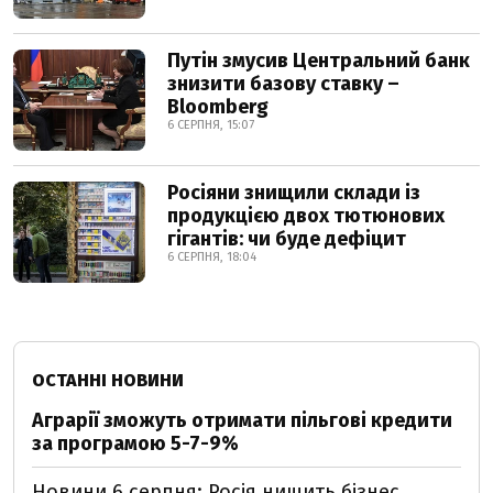
Путін змусив Центральний банк
знизити базову ставку –
Bloomberg
6 СЕРПНЯ, 15:07
Росіяни знищили склади із
продукцією двох тютюнових
гігантів: чи буде дефіцит
6 СЕРПНЯ, 18:04
ОСТАННІ НОВИНИ
Аграрії зможуть отримати пільгові кредити
за програмою 5-7-9%
Новини 6 серпня: Росія нищить бізнес