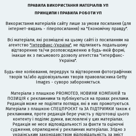
ПРАВИЛА ВИКОРИСТАННЯ МАТЕРІАЛІВ УП
ПРИНЦИПИ І ПРАВИЛА РОБОТИ УП
Використання матеріалів сайту лише за умови посилання (для
інтернет-видань - гіперпосилання) на "Економічну правду".
Всі матеріали, які розміщені на цьому сайті із посиланням на
агентство
"Інтерфакс-Україна"
, не підлягають подальшому
відтворенню та/чи розповсюдженню в будь-якій формі,
інакше як з письмового дозволу агентства "Інтерфакс-
Україна".
Будь-яке копіювання, передрук та відтворення фотографічних
творів та/або аудіовізуальних творів правовласника Getty
Images - суворо забороняється.
Матеріали з плашкою PROMOTED, НОВИНИ КОМПАНІЙ та
ПОЗИЦІЯ є рекламними та публікуються на правах реклами.
Редакція може не поділяти погляди, які в них промотуються.
Матеріали з плашкою СПЕЦПРОЄКТ та ЗА ПІДТРИМКИ також є
рекламними, проте редакція бере участь у підготовці цього
контенту і поділяє думки, висловлені у цих матеріалах.
Редакція не несе відповідальності за факти та оціночні
судження, оприлюднені у рекламних матеріалах. Згідно з
українським законодавством відповідальність за зміст