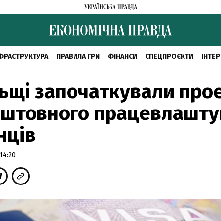
ФРАСТРУКТУРА
ПРАВИЛА ГРИ
ФІНАНСИ
СПЕЦПРОЄКТИ
ІНТЕР
ьщі започаткували прое
оштовного працевлашту
нців
14:20