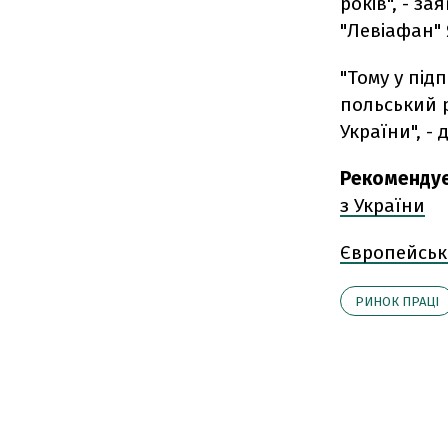
років", - з
"Левіафан"
"Тому у під
польський р
України", - 
Рекомендує
з України
Європейськ
РИНОК ПРАЦІ