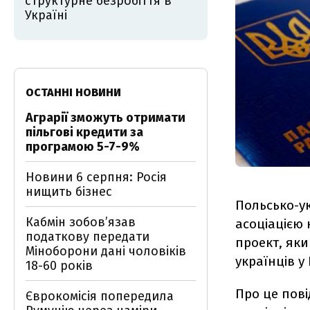
структурне безробіття в
Україні
ОСТАННІ НОВИНИ
Аграрії зможуть отримати
пільгові кредити за
програмою 5-7-9%
Новини 6 серпня: Росія
нищить бізнес
Польсько-у
Кабмін зобовʼязав
асоціацією
податкову передати
проект, як
Міноборони дані чоловіків
українців у
18-60 років
Про це пові
Єврокомісія попередила