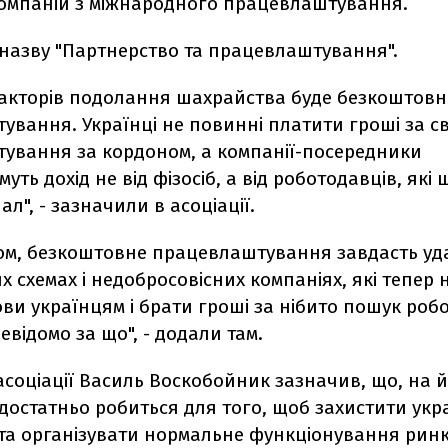
компаній з міжнародного працевлаштування.
 назву "Партнерство та працевлаштування".
факторів подолання шахрайства буде безкоштовн
вання. Українці не повинні платити гроші за с
ування за кордоном, а компанії-посередники
уть дохід не від фізосіб, а від роботодавців, які
ал", - зазначили в асоціації.
ом, безкоштовне працевлаштування завдасть уд
 схемах і недобросовісних компаніях, які тепер 
ви українцям і брати гроші за нібито пошук робо
евідомо за що", - додали там.
соціації Василь Воскобойник зазначив, що, на й
едостатньо робиться для того, щоб захистити укр
 та організувати нормальне функціонування рин