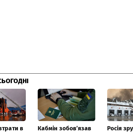
СЬОГОДНІ
втрати в
Кабмін зобовʼязав
Росія зр