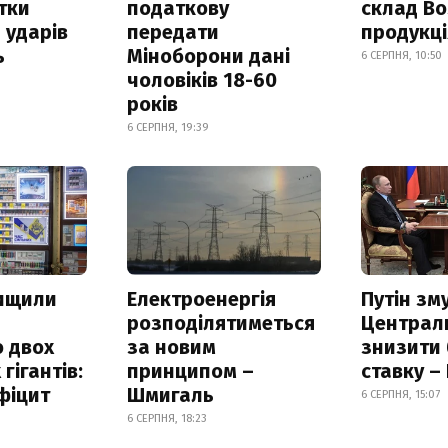
итки
податкову
склад Bo
 ударів
передати
продукц
ь
Міноборони дані
6 СЕРПНЯ, 10:50
чоловіків 18-60
років
6 СЕРПНЯ, 19:39
нищили
Електроенергія
Путін зм
розподілятиметься
Централ
 двох
за новим
знизити
гігантів:
принципом –
ставку –
фіцит
Шмигаль
6 СЕРПНЯ, 15:07
6 СЕРПНЯ, 18:23