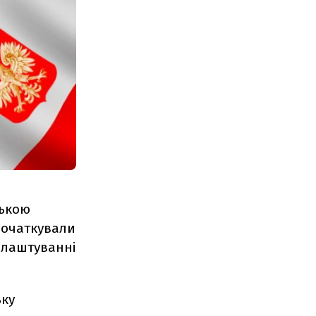
ською
початкували
влаштуванні
ьку