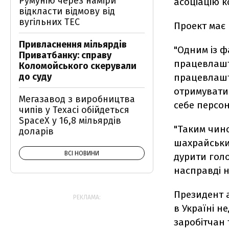
Румунію через наміри
асоціацію 
відкласти відмову від
вугільних ТЕС
Проект має
Привласнення мільярдів
"Одним із 
Приватбанку: справу
працевлашту
Коломойського скерували
до суду
працевлашт
отримуватим
Мегазавод з виробництва
себе персон
чипів у Техасі обійдеться
SpaceX у 16,8 мільярдів
"Таким чин
доларів
шахрайських
ВСІ НОВИНИ
дурити голо
насправді н
Президент а
РЕКЛАМА:
в Україні н
заробітчан