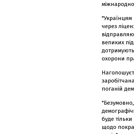
міжнародно
"Українцям 
через ліцен
відправляю
великих під
дотримують
охорони пра
Наголошуєт
заробітчана
поганій дем
"Безумовно,
демографічн
буде тільки
щодо покращ