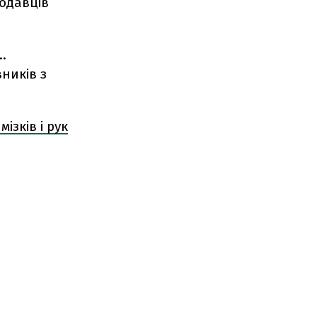
тодавців
.
ників з
ізків і рук