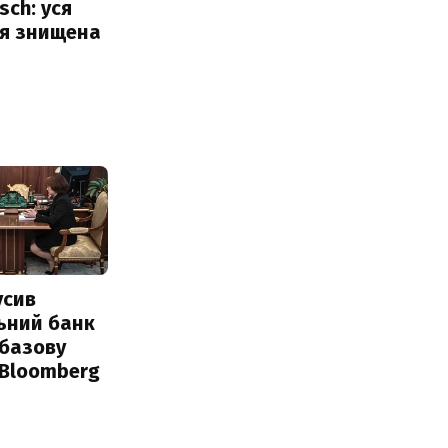
sch: уся
ія знищена
усив
ьний банк
 базову
 Bloomberg