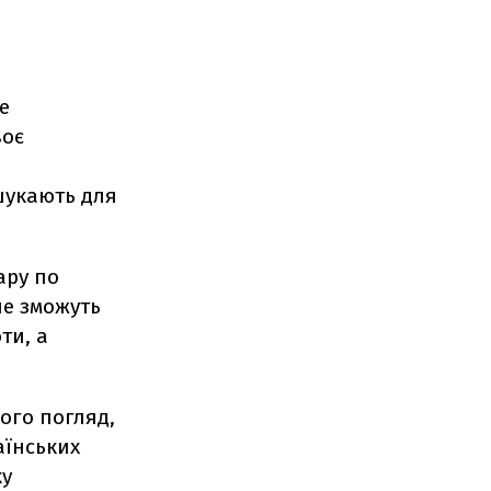
е
воє
 шукають для
ару по
не зможуть
ти, а
ого погляд,
аїнських
ку