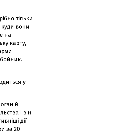
рібно тільки
, куди вони
е на
ьку карту,
орми
обойник.
одиться у
поганій
льства і він
ивніші дії
и за 20