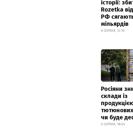
історії: зб
Rozetka від
РФ сягают
мільярдів
6 СЕРПНЯ, 12:10
Росіяни з
склади із
продукцією
тютюнових 
чи буде де
6 СЕРПНЯ, 18:04