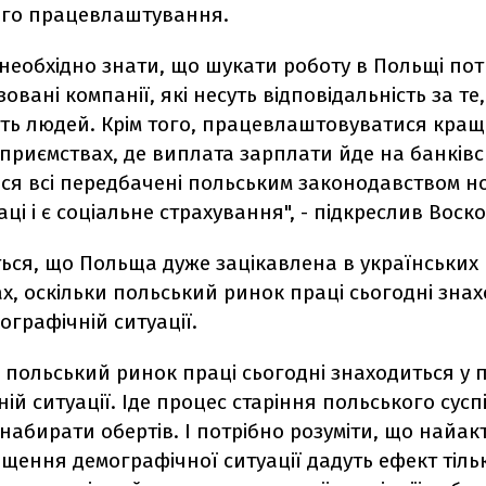
го працевлаштування.
необхідно знати, що шукати роботу в Польщі пот
зовані компанії, які несуть відповідальність за те
ть людей. Крім того, працевлаштовуватися кращ
приємствах, де виплата зарплати йде на банківс
ся всі передбачені польським законодавством н
ці і є соціальне страхування", - підкреслив Воск
ься, що Польща дуже зацікавлена в українських
х, оскільки польський ринок праці сьогодні знах
ографічній ситуації.
 польський ринок праці сьогодні знаходиться у 
ій ситуації. Іде процес старіння польського суспі
 набирати обертів. І потрібно розуміти, що найакт
ення демографічної ситуації дадуть ефект тільк