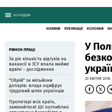
УСІ РОЗДІЛИ
НОВИНИ
ПУБЛІКАЦІЇ
КОЛОНКИ
ІН
У Пол
РИНОК ПРАЦІ
безк
За рік кількість відгуків на
вакансії в ЗСУ впала майже
украї
вдвічі – дослідження
23 КВІТНЯ 2018, 
"Обрій" за мільйони
доларів: влада оцифрує
трудовий шлях українців
Пролетарі всіх країн,
заміняйтеся! ШІ поглиблює