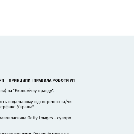
УП
ПРИНЦИПИ І ПРАВИЛА РОБОТИ УП
я) на "Економічну правду".
гають подальшому відтворенню та/чи
терфакс-Україна".
равовласника Getty Images - суворо