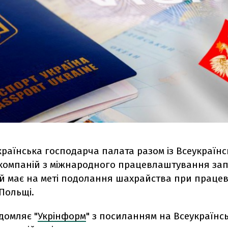
країнська господарча палата разом із Всеукраїн
 компаній з міжнародного працевлаштування за
ий має на меті подолання шахрайства при праце
 Польщі.
домляє "
Укрінформ
" з посиланням на Всеукраїнс