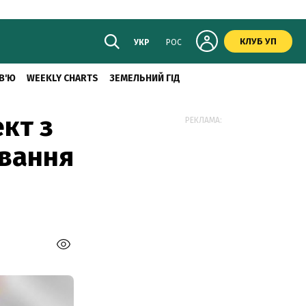
КЛУБ УП
УКР
РОС
В'Ю
WEEKLY CHARTS
ЗЕМЕЛЬНИЙ ГІД
кт з
РЕКЛАМА:
вання