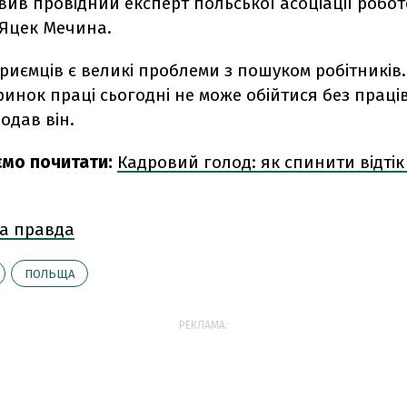
аявив провідний експерт польської асоціації робо
 Яцек Мечина.
приємців є великі проблеми з пошуком робітників..
инок праці сьогодні не може обійтися без праців
додав він.
мо почитати:
Кадровий голод: як спинити відтік м
а правда
ПОЛЬЩА
РЕКЛАМА: