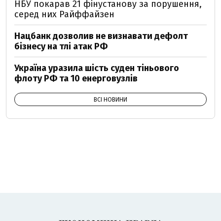
НБУ покарав 21 фінустанову за порушення,
серед них Райффайзен
Нацбанк дозволив не визнавати дефолт
бізнесу на тлі атак РФ
Україна уразила шість суден тіньового
флоту РФ та 10 енерговузлів
ВСІ НОВИНИ