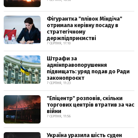
Фігурантка "плівок Міндіча"
отримала керівну посаду в
стратегічному
держпідприємстві
7 СЕРПНЯ, 17:10
Штрафи за
адмінправопорушення
підвищать: уряд подав до Ради
законопроєкт
7 СЕРПНЯ, 11:23
"Епіцентр" розповів, скільки
торгових центрів втратив за час
війни
7 СЕРПНЯ, 11:56
Україна уразила шість суден