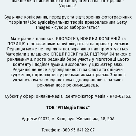
інакше як з письмового дозволу агентства "Інтерфакс-
Україна".
Будь-яке копіювання, передрук та відтворення фотографічних
творів та/або аудіовізуальних творів правовласника Getty
Images - суворо забороняється.
Матеріали з плашкою PROMOTED, НОВИНИ КОМПАНІЙ та
ПОЗИЦІЯ є рекламними та публікуються на правах реклами.
Редакція може не поділяти погляди, які в них промотуються.
Матеріали з плашкою СПЕЦПРОЄКТ та ЗА ПІДТРИМКИ також є
рекламними, проте редакція бере участь у підготовці цього
контенту і поділяє думки, висловлені у цих матеріалах.
Редакція не несе відповідальності за факти та оціночні
судження, оприлюднені у рекламних матеріалах. Згідно з
українським законодавством відповідальність за зміст
реклами несе рекламодавець.
Cубєкт у сфері онлайн-медіа; ідентифікатор медіа - R40-02163.
ТОВ "УП Медіа Плюс"
Адреса: 01032, м. Київ, вул. Жилянська, 48, 50А
Телефон: +380 95 641 22 07