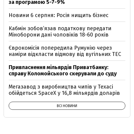
за програмою 5-7-9%
Новини 6 серпня: Росія нищить бізнес
Кабмін зобовʼязав податкову передати
Міноборони дані чоловіків 18-60 років
Єврокомісія попередила Румунію через
наміри відкласти відмову від вугільних ТЕС
Привласнення мільярдів Приватбанку:
справу Коломойського скерували до суду
Мегазавод з виробництва чипів у Техасі
обійдеться SpaceX у 16,8 мільярдів доларів
ВСІ НОВИНИ