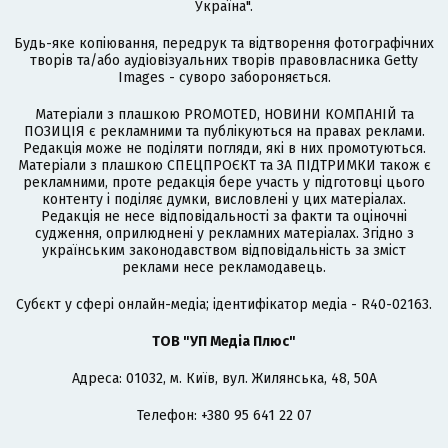
Україна".
Будь-яке копіювання, передрук та відтворення фотографічних
творів та/або аудіовізуальних творів правовласника Getty
Images - суворо забороняється.
Матеріали з плашкою PROMOTED, НОВИНИ КОМПАНІЙ та
ПОЗИЦІЯ є рекламними та публікуються на правах реклами.
Редакція може не поділяти погляди, які в них промотуються.
Матеріали з плашкою СПЕЦПРОЄКТ та ЗА ПІДТРИМКИ також є
рекламними, проте редакція бере участь у підготовці цього
контенту і поділяє думки, висловлені у цих матеріалах.
Редакція не несе відповідальності за факти та оціночні
судження, оприлюднені у рекламних матеріалах. Згідно з
українським законодавством відповідальність за зміст
реклами несе рекламодавець.
Cубєкт у сфері онлайн-медіа; ідентифікатор медіа - R40-02163.
ТОВ "УП Медіа Плюс"
Адреса: 01032, м. Київ, вул. Жилянська, 48, 50А
Телефон: +380 95 641 22 07