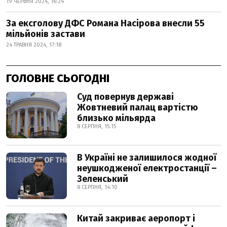
19 ЧЕРВНЯ 2024, 16:24
За ексголову ДФС Романа Насірова внесли 55
мільйонів застави
24 ТРАВНЯ 2024, 17:18
ГОЛОВНЕ СЬОГОДНІ
Суд повернув державі
Жовтневий палац вартістю
близько мільярда
8 СЕРПНЯ, 15:15
В Україні не залишилося жодної
неушкодженої електростанції –
Зеленський
8 СЕРПНЯ, 14:10
Китай закриває аеропорт і