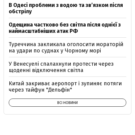
В Одесі проблеми з водою та звʼязком після
обстрілу
Одещина частково без світла після однієї з
наймасштабніших атак РФ
Туреччина закликала оголосити мораторій
на удари по суднах у Чорному морі
У Венесуелі спалахнули протести через
щоденні відключення світла
Китай закриває аеропорт і зупиняє потяги
через тайфун "Дельфін"
ВСІ НОВИНИ