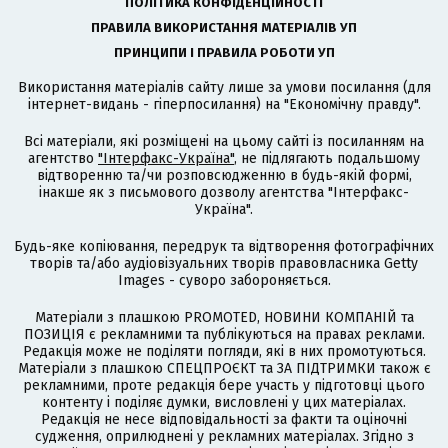
ПОЛІТИКА КОНФІДЕНЦІЙНОСТІ
ПРАВИЛА ВИКОРИСТАННЯ МАТЕРІАЛІВ УП
ПРИНЦИПИ І ПРАВИЛА РОБОТИ УП
Використання матеріалів сайту лише за умови посилання (для
інтернет-видань - гіперпосилання) на "Економічну правду".
Всі матеріали, які розміщені на цьому сайті із посиланням на
агентство
"Інтерфакс-Україна"
, не підлягають подальшому
відтворенню та/чи розповсюдженню в будь-якій формі,
інакше як з письмового дозволу агентства "Інтерфакс-
Україна".
Будь-яке копіювання, передрук та відтворення фотографічних
творів та/або аудіовізуальних творів правовласника Getty
Images - суворо забороняється.
Матеріали з плашкою PROMOTED, НОВИНИ КОМПАНІЙ та
ПОЗИЦІЯ є рекламними та публікуються на правах реклами.
Редакція може не поділяти погляди, які в них промотуються.
Матеріали з плашкою СПЕЦПРОЄКТ та ЗА ПІДТРИМКИ також є
рекламними, проте редакція бере участь у підготовці цього
контенту і поділяє думки, висловлені у цих матеріалах.
Редакція не несе відповідальності за факти та оціночні
судження, оприлюднені у рекламних матеріалах. Згідно з