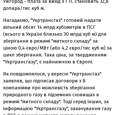
Ужгород - плата за вихід з ГТС становить 32,8
долара/тис куб м.
Нагадаємо, "Укртрансгаз" готовий надати
вільний обсяг 14 млрд кубометрів в ПСГ
(всього в Україні близько 30 млрд куб м) для
зберігання в режимі "митного складу" за
ціною 0,4 євро/МВт (або 4,2 євро/тис куб м) за
цикл зберігання. Така ціна, за твердженням
"Укртрансгазу", є найнижчою в Європі.
Як повідомлялося, у вересні "Укртрансгаз"
заявляв, що підписав договори з 8
компаніями про можливість зберігання
природного газу в підземних сховищах в
режимі "митного складу". Тоді серед інших, за
інформацією "Укртрансгазу", закачування газу