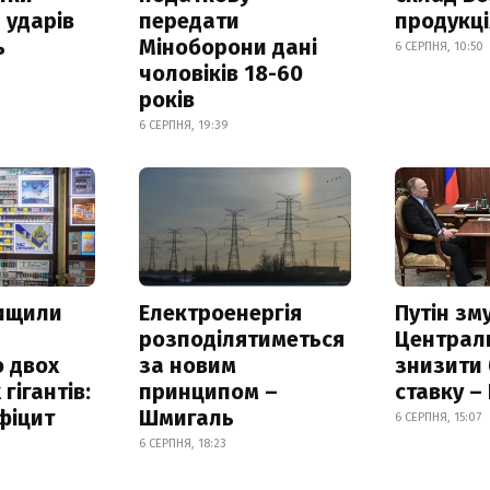
 ударів
передати
продукц
ь
Міноборони дані
6 СЕРПНЯ, 10:50
чоловіків 18-60
років
6 СЕРПНЯ, 19:39
нищили
Електроенергія
Путін зм
розподілятиметься
Централ
 двох
за новим
знизити
гігантів:
принципом –
ставку –
фіцит
Шмигаль
6 СЕРПНЯ, 15:07
6 СЕРПНЯ, 18:23