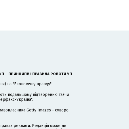
УП
ПРИНЦИПИ І ПРАВИЛА РОБОТИ УП
я) на "Економічну правду".
гають подальшому відтворенню та/чи
терфакс-Україна".
равовласника Getty Images - суворо
равах реклами. Редакція може не