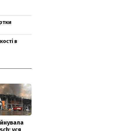
артки
кості в
уйнувала
sch: уся