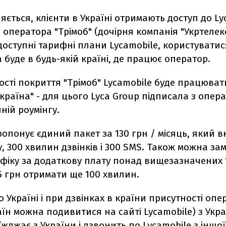
яється, клієнти в Україні отримають доступ до Ly
 оператора "Трімоб" (дочірня компанія "Укртелек
доступні тарифні плани Lycamobile, користувати
 буде в будь-якій країні, де працює оператор.
ості покриття "Трімоб" Lycamobile буде працюват
країна" - для цього Lyca Group підписала з опер
ній роумінгу.
опонує єдиний пакет за 130 грн / місяць, який в
у, 300 хвилин дзвінків і 300 SMS. Також можна зам
афіку за додаткову плату понад вищезазначених 1
5 грн отримати ще 100 хвилин.
о Україні і при дзвінках в країни присутності оп
аїн можна подивитися на сайті Lycamobile) з Укр
жджає з України і дзвонить по Lycamobile з іншої