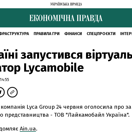
ФРАСТРУКТУРА
ПРАВИЛА ГРИ
ФІНАНСИ
СПЕЦПРОЄКТИ
ІНТЕР
аїні запустився віртуал
тор Lycamobile
14:55
компанія Lyca Group 24 червня оголосила про за
о представництва - ТОВ "Лайкамобайл Україна".
ідомляє
Ain.ua
.