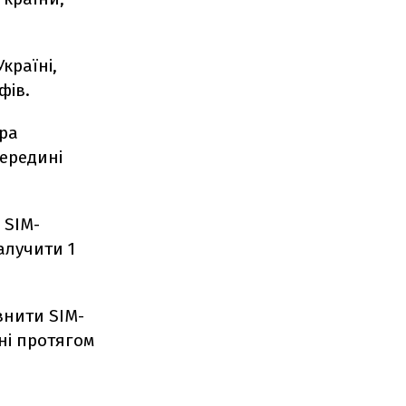
країні,
фів.
ира
середині
 SIM-
алучити 1
внити SIM-
ні протягом