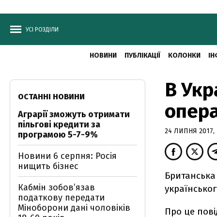
УСІ РОЗДІЛИ
НОВИНИ
ПУБЛІКАЦІЇ
КОЛОНКИ
ІН
В Укр
ОСТАННІ НОВИНИ
опера
Аграрії зможуть отримати
пільгові кредити за
24 ЛИПНЯ 2017, 
програмою 5-7-9%
Новини 6 серпня: Росія
нищить бізнес
Британська 
Кабмін зобовʼязав
українськог
податкову передати
Міноборони дані чоловіків
Про це пов