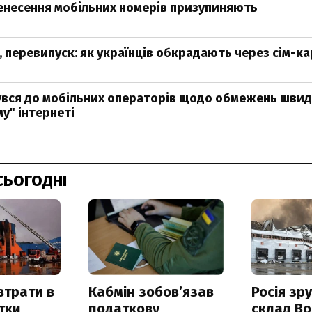
енесення мобільних номерів призупиняють
д, перевипуск: як українців обкрадають через сім-к
вся до мобільних операторів щодо обмежень швид
у" інтернеті
СЬОГОДНІ
втрати в
Кабмін зобовʼязав
Росія зр
итки
податкову
склад Bo