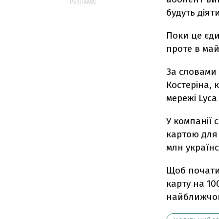
РЕКЛАМА:
будуть діят
Поки це єд
проте в май
За словами 
Костеріна, 
мережі Lyc
У компанії 
картою для 
млн українс
Щоб почати 
карту на 10
найближчог