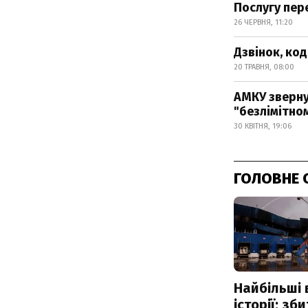
Послугу пер
26 ЧЕРВНЯ, 11:20
Дзвінок, ко
20 ТРАВНЯ, 08:00
АМКУ зверну
"безлімітном
30 КВІТНЯ, 19:06
ГОЛОВНЕ 
Найбільші 
історії: зб