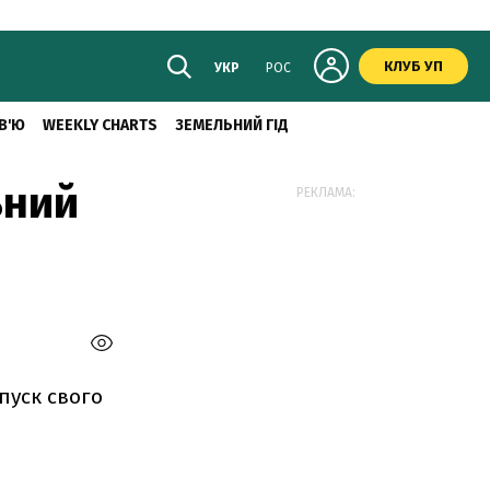
КЛУБ УП
УКР
РОС
В'Ю
WEEKLY CHARTS
ЗЕМЕЛЬНИЙ ГІД
ьний
РЕКЛАМА:
пуск свого