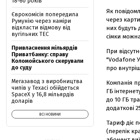
18-60 років
Як повідомл
Єврокомісія попередила
через карти
Румунію через наміри
відкласти відмову від
них будуть 
вугільних ТЕС
сімки можна
Привласнення мільярдів
При відсутн
Приватбанку: справу
"Vodafone У
Коломойського скерували
до суду
про внутріш
Мегазавод з виробництва
Компанія пр
чипів у Техасі обійдеться
ГБ інтернет
SpaceX у 16,8 мільярдів
до 10 ГБ тр
доларів
додаткові 2
ВСІ НОВИНИ
Тариф діє п
(перелік кр
абонент виї