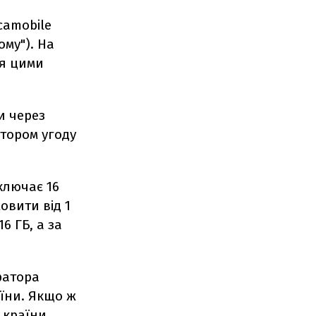
camobile
ому"). На
ся цими
и через
атором угоду
ключає 16
овити від 1
6 ГБ, а за
ератора
аїни. Якщо ж
 країни,