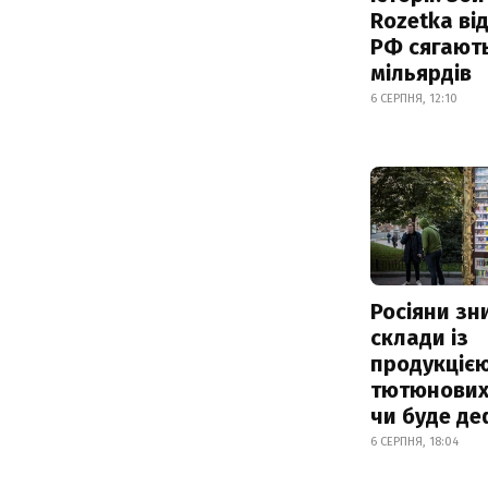
Rozetka від
РФ сягают
мільярдів
6 СЕРПНЯ, 12:10
Росіяни з
склади із
продукцією
тютюнових 
чи буде де
6 СЕРПНЯ, 18:04