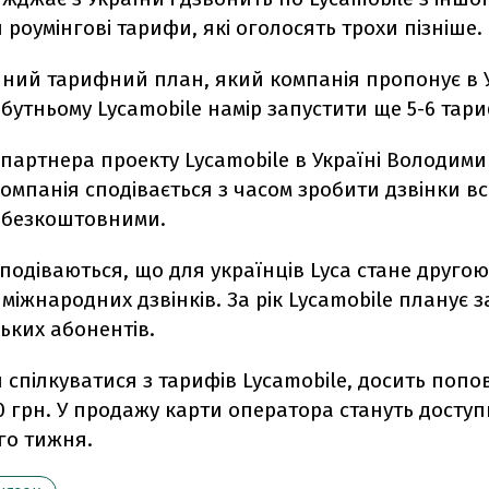
и роумінгові тарифи, які оголосять трохи пізніше.
иний тарифний план, який компанія пропонує в У
бутньому Lycamobile намір запустити ще 5-6 тари
партнера проекту Lycamobile в Україні Володим
компанія сподівається з часом зробити дзвінки в
a безкоштовними.
сподіваються, що для українців Lyca стане другою
міжнародних дзвінків. За рік Lycamobile планує з
ьких абонентів.
спілкуватися з тарифів Lycamobile, досить попо
0 грн. У продажу карти оператора стануть доступ
о тижня.