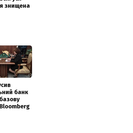
ія знищена
усив
ьний банк
 базову
 Bloomberg