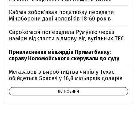
Кабмін зобовʼязав податкову передати
Міноборони дані чоловіків 18-60 років
Єврокомісія попередила Румунію через
наміри відкласти відмову від вугільних ТЕС
Привласнення мільярдів Приватбанку:
справу Коломойського скерували до суду
Мегазавод з виробництва чипів у Техасі
обійдеться SpaceX у 16,8 мільярдів доларів
ВСІ НОВИНИ