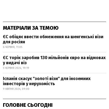
МАТЕРІАЛИ ЗА ТЕМОЮ
ЄС обіцяє ввести обмеження на шенгенські візи
для росіян
6 ЧЕРВНЯ, 11:05
ЄС торік заробив 130 мільйонів євро на відмовах
у видачі віз
5 ЧЕРВНЯ 2024, 19:19
Іспанія скасує "золоті візи" для іноземних
інвесторів у нерухомість
9 КВІТНЯ 2024, 09:00
ГОЛОВНЕ СЬОГОДНІ