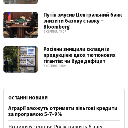
Путін змусив Центральний банк
знизити базову ставку –
Bloomberg
6 СЕРПНЯ, 15:07
Росіяни знищили склади із
продукцією двох тютюнових
гігантів: чи буде дефіцит
6 СЕРПНЯ, 18:04
ОСТАННІ НОВИНИ
Аграрії зможуть отримати пільгові кредити
за програмою 5-7-9%
Новини 6 серпня: Росія нищить бізнес