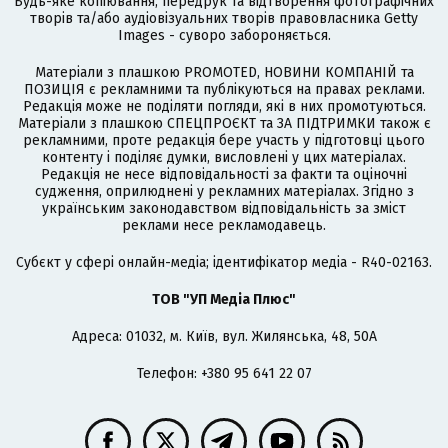
Будь-яке копіювання, передрук та відтворення фотографічних
творів та/або аудіовізуальних творів правовласника Getty
Images - суворо забороняється.
Матеріали з плашкою PROMOTED, НОВИНИ КОМПАНІЙ та
ПОЗИЦІЯ є рекламними та публікуються на правах реклами.
Редакція може не поділяти погляди, які в них промотуються.
Матеріали з плашкою СПЕЦПРОЄКТ та ЗА ПІДТРИМКИ також є
рекламними, проте редакція бере участь у підготовці цього
контенту і поділяє думки, висловлені у цих матеріалах.
Редакція не несе відповідальності за факти та оціночні
судження, оприлюднені у рекламних матеріалах. Згідно з
українським законодавством відповідальність за зміст
реклами несе рекламодавець.
Cубєкт у сфері онлайн-медіа; ідентифікатор медіа - R40-02163.
ТОВ "УП Медіа Плюс"
Адреса: 01032, м. Київ, вул. Жилянська, 48, 50А
Телефон: +380 95 641 22 07