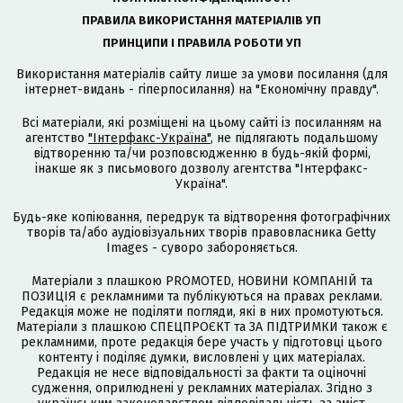
ПРАВИЛА ВИКОРИСТАННЯ МАТЕРІАЛІВ УП
ПРИНЦИПИ І ПРАВИЛА РОБОТИ УП
Використання матеріалів сайту лише за умови посилання (для
інтернет-видань - гіперпосилання) на "Економічну правду".
Всі матеріали, які розміщені на цьому сайті із посиланням на
агентство
"Інтерфакс-Україна"
, не підлягають подальшому
відтворенню та/чи розповсюдженню в будь-якій формі,
інакше як з письмового дозволу агентства "Інтерфакс-
Україна".
Будь-яке копіювання, передрук та відтворення фотографічних
творів та/або аудіовізуальних творів правовласника Getty
Images - суворо забороняється.
Матеріали з плашкою PROMOTED, НОВИНИ КОМПАНІЙ та
ПОЗИЦІЯ є рекламними та публікуються на правах реклами.
Редакція може не поділяти погляди, які в них промотуються.
Матеріали з плашкою СПЕЦПРОЄКТ та ЗА ПІДТРИМКИ також є
рекламними, проте редакція бере участь у підготовці цього
контенту і поділяє думки, висловлені у цих матеріалах.
Редакція не несе відповідальності за факти та оціночні
судження, оприлюднені у рекламних матеріалах. Згідно з