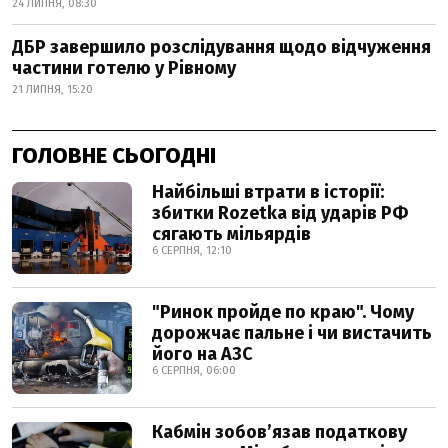
24 ЛИПНЯ, 08:30
ДБР завершило розслідування щодо відчуження
частини готелю у Рівному
21 ЛИПНЯ, 15:20
ГОЛОВНЕ СЬОГОДНІ
Найбільші втрати в історії:
збитки Rozetka від ударів РФ
сягають мільярдів
6 СЕРПНЯ, 12:10
"Ринок пройде по краю". Чому
дорожчає пальне і чи вистачить
його на АЗС
6 СЕРПНЯ, 06:00
Кабмін зобовʼязав податкову