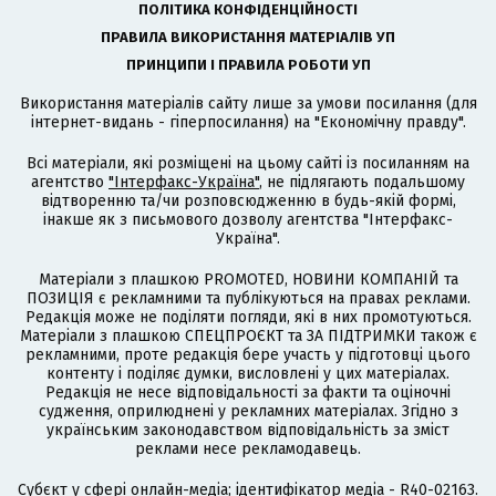
ПОЛІТИКА КОНФІДЕНЦІЙНОСТІ
ПРАВИЛА ВИКОРИСТАННЯ МАТЕРІАЛІВ УП
ПРИНЦИПИ І ПРАВИЛА РОБОТИ УП
Використання матеріалів сайту лише за умови посилання (для
інтернет-видань - гіперпосилання) на "Економічну правду".
Всі матеріали, які розміщені на цьому сайті із посиланням на
агентство
"Інтерфакс-Україна"
, не підлягають подальшому
відтворенню та/чи розповсюдженню в будь-якій формі,
інакше як з письмового дозволу агентства "Інтерфакс-
Україна".
Матеріали з плашкою PROMOTED, НОВИНИ КОМПАНІЙ та
ПОЗИЦІЯ є рекламними та публікуються на правах реклами.
Редакція може не поділяти погляди, які в них промотуються.
Матеріали з плашкою СПЕЦПРОЄКТ та ЗА ПІДТРИМКИ також є
рекламними, проте редакція бере участь у підготовці цього
контенту і поділяє думки, висловлені у цих матеріалах.
Редакція не несе відповідальності за факти та оціночні
судження, оприлюднені у рекламних матеріалах. Згідно з
українським законодавством відповідальність за зміст
реклами несе рекламодавець.
Cубєкт у сфері онлайн-медіа; ідентифікатор медіа - R40-02163.