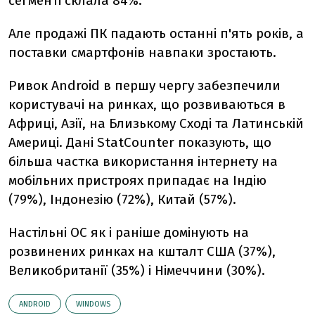
сегменті склала 84%.
Але продажі ПК падають останні п'ять років, а
поставки смартфонів навпаки зростають.
Ривок Android в першу чергу забезпечили
користувачі на ринках, що розвиваються в
Африці, Азії, на Близькому Сході та Латинській
Америці. Дані StatCounter показують, що
більша частка використання інтернету на
мобільних пристроях припадає на Індію
(79%), Індонезію (72%), Китай (57%).
Настільні ОС як і раніше домінують на
розвинених ринках на кшталт США (37%),
Великобританії (35%) і Німеччини (30%).
ANDROID
WINDOWS