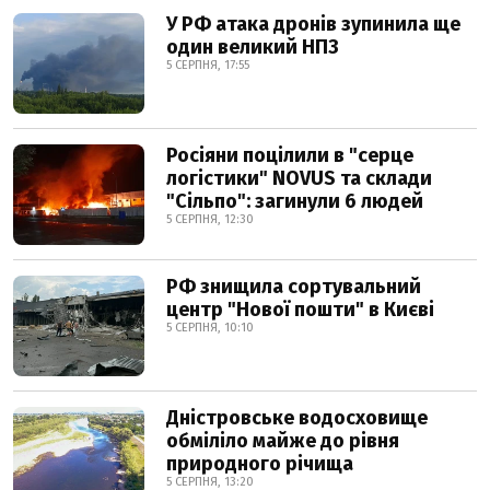
У РФ атака дронів зупинила ще
один великий НПЗ
5 СЕРПНЯ, 17:55
Росіяни поцілили в "серце
логістики" NOVUS та склади
"Сільпо": загинули 6 людей
5 СЕРПНЯ, 12:30
РФ знищила сортувальний
центр "Нової пошти" в Києві
5 СЕРПНЯ, 10:10
Дністровське водосховище
обміліло майже до рівня
природного річища
5 СЕРПНЯ, 13:20