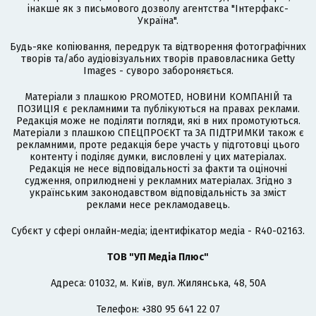
інакше як з письмового дозволу агентства "Інтерфакс-
Україна".
Будь-яке копіювання, передрук та відтворення фотографічних
творів та/або аудіовізуальних творів правовласника Getty
Images - суворо забороняється.
Матеріали з плашкою PROMOTED, НОВИНИ КОМПАНІЙ та
ПОЗИЦІЯ є рекламними та публікуються на правах реклами.
Редакція може не поділяти погляди, які в них промотуються.
Матеріали з плашкою СПЕЦПРОЄКТ та ЗА ПІДТРИМКИ також є
рекламними, проте редакція бере участь у підготовці цього
контенту і поділяє думки, висловлені у цих матеріалах.
Редакція не несе відповідальності за факти та оціночні
судження, оприлюднені у рекламних матеріалах. Згідно з
українським законодавством відповідальність за зміст
реклами несе рекламодавець.
Cубєкт у сфері онлайн-медіа; ідентифікатор медіа - R40-02163.
ТОВ "УП Медіа Плюс"
Адреса: 01032, м. Київ, вул. Жилянська, 48, 50А
Телефон: +380 95 641 22 07