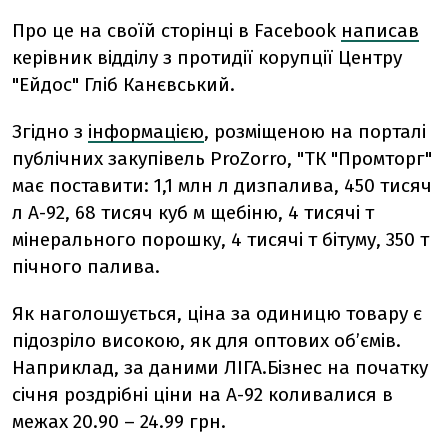
Про це на своїй сторінці в Facebook
написав
керівник відділу з протидії корупції Центру
"Ейдос" Гліб Канєвський.
Згідно з
інформацією
, розміщеною на порталі
публічних закупівель ProZorro, "ТК "Промторг"
має поставити: 1,1 млн л дизпалива, 450 тисяч
л А-92, 68 тисяч куб м щебіню, 4 тисячі т
мінерального порошку, 4 тисячі т бітуму, 350 т
пічного палива.
Як наголошується, ціна за одиницю товару є
підозріло високою, як для оптових об’ємів.
Наприклад, за даними ЛІГА.Бізнес на початку
січня роздрібні ціни на А-92 коливалися в
межах 20.90 – 24.99 грн.