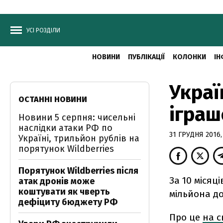
УСІ РОЗДІЛИ
НОВИНИ
ПУБЛІКАЦІЇ
КОЛОНКИ
ІН
Украї
ОСТАННІ НОВИНИ
іграш
Новини 5 серпня: чисельні
наслідки атаки РФ по
31 ГРУДНЯ 2016,
Україні, трильйон рублів на
порятунок Wildberries
Порятунок Wildberries після
За 10 місяц
атак дронів може
коштувати як чверть
мільйона дол
дефіциту бюджету РФ
Про це
на с