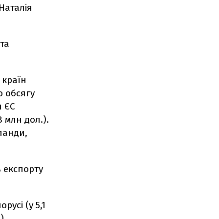
Наталія
 та
 країн
о обсягу
н ЄС
8 млн дол.).
ланди,
% експорту
орусі (у 5,1
),