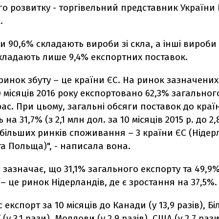
о розвитку - торгівельний представник України 
.
ми 90,6% складають вироби зі скла, а інші вироби
кладають лише 9,4% експортних поставок.
инок збуту – це країни ЄС. На ринок зазначених
 місяців 2016 року експортовано 62,3% загальног
ас. При цьому, загальні обсяги поставок до краї
на 31,7% (з 2,1 млн дол. за 10 місяців 2015 р. до 2,
більших ринків споживання – 3 країни ЄС (Нідер
а Польща)", - написала вона.
зазначає, що 31,1% загального експорту та 49,9
 – це ринок Нідерландів, де є зростання на 37,5%.
с експорт за 10 місяців до Канади (у 13,9 разів), Біл
ї (у 3,1 рази), Молдови (у 2,9 разів), США (у 2,7 рази