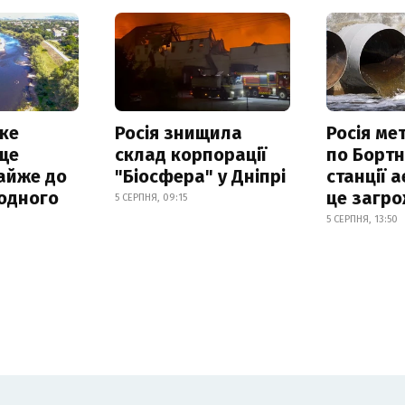
ке
Росія знищила
Росія ме
ще
склад корпорації
по Бортн
айже до
"Біосфера" у Дніпрі
станції а
родного
це загро
5 СЕРПНЯ, 09:15
5 СЕРПНЯ, 13:50