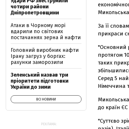
Удари РФ знеструмили
економічног
чотири райони
Микольська
Дніпропетровщини
Атаки в Чорному морі
За її слова
вдарили по світових
прикраси с
постачаннях зерна й нафти
"Основний р
Головний виробник нафти
протягом 10
Ірану загруз у боргах:
рахунки заморозили
таких прикр
збільшились 
Зеленський назвав три
Серед 5 най
пріоритети підготовки
Німеччина т
України до зими
Микольська 
ВСІ НОВИНИ
до країн ЄС
"Суттєво зрі
РЕКЛАМА:
разів), Італі