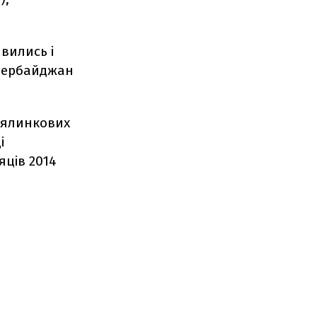
явились і
 Азербайджан
 ялинкових
і
яців 2014