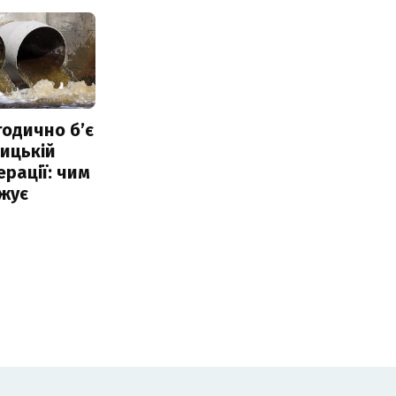
тодично б’є
ицькій
ерації: чим
жує