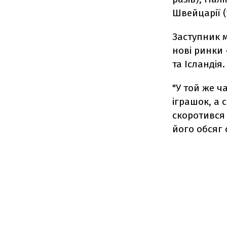
Швейцарії (у
Заступник м
нові ринки 
та Ісландія.
"У той же 
іграшок, а 
скоротився щ
його обсяг 