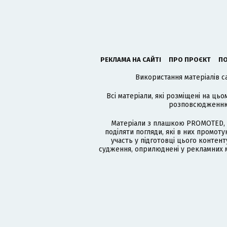
РЕКЛАМА НА САЙТІ
ПРО ПРОЄКТ
ПО
Використання матеріалів с
Всі матеріали, які розміщені на цьо
розповсюдженню в
Матеріали з плашкою PROMOTED, 
поділяти погляди, які в них промо
участь у підготовці цього контенту
судження, оприлюднені у рекламних м