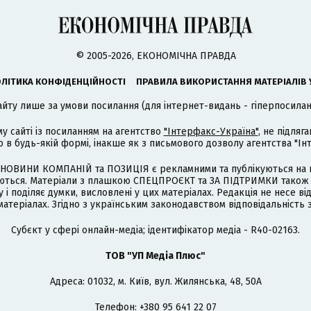
© 2005-2026, ЕКОНОМІЧНА ПРАВДА
ЛІТИКА КОНФІДЕНЦІЙНОСТІ
ПРАВИЛА ВИКОРИСТАННЯ МАТЕРІАЛІВ 
айту лише за умови посилання (для інтернет-видань - гіперпосиланн
му сайті із посиланням на агентство
"Інтерфакс-Україна"
, не підля
 будь-якій формі, інакше як з письмового дозволу агентства "Ін
НОВИНИ КОМПАНІЙ та ПОЗИЦІЯ є рекламними та публікуються на п
туються. Матеріали з плашкою СПЕЦПРОЄКТ та ЗА ПІДТРИМКИ також
 і поділяє думки, висловлені у цих матеріалах. Редакція не несе ві
атеріалах. Згідно з українським законодавством відповідальність 
Cубєкт у сфері онлайн-медіа; ідентифікатор медіа - R40-02163.
ТОВ "УП Медіа Плюс"
Адреса: 01032, м. Київ, вул. Жилянська, 48, 50А
Телефон: +380 95 641 22 07