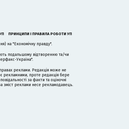
УП
ПРИНЦИПИ І ПРАВИЛА РОБОТИ УП
я) на "Економічну правду".
гають подальшому відтворенню та/чи
терфакс-Україна".
равах реклами. Редакція може не
 є рекламними, проте редакція бере
дповідальності за факти та оціночні
за зміст реклами несе рекламодавець.