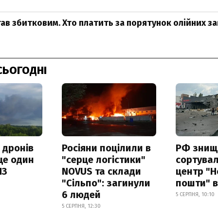
ав збитковим. Хто платить за порятунок олійних за
СЬОГОДНІ
 дронів
Росіяни поцілили в
РФ знищ
ще один
"серце логістики"
сортува
ПЗ
NOVUS та склади
центр "Н
"Сільпо": загинули
пошти" в
6 людей
5 СЕРПНЯ, 10:10
5 СЕРПНЯ, 12:30