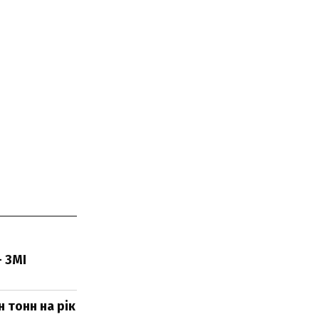
 ЗМІ
 тонн на рік