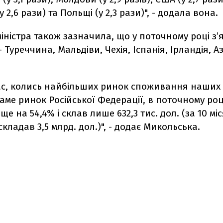
 2,6 рази) та Польщі (у 2,3 рази)", - додала вона.
іністра також зазначила, що у поточному році з’
- Туреччина, Мальдіви, Чехія, Іспанія, Ірландія,
час, колись найбільших ринок споживання наших
саме ринок Російської Федерації, в поточному роц
е на 54,4% і склав лише 632,3 тис. дол. (за 10 міс
складав 3,5 млрд. дол.)", - додає Микольська.