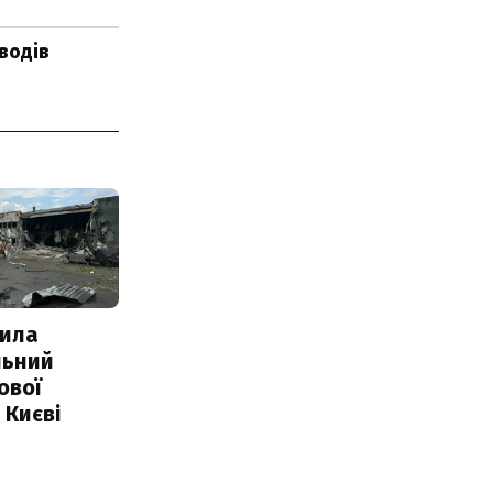
водів
ила
льний
ової
 Києві