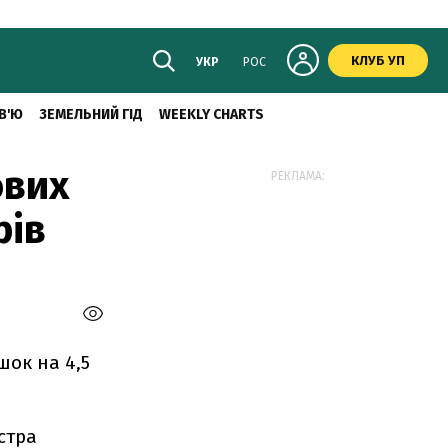
КЛУБ УП
УКР
РОС
В'Ю
ЗЕМЕЛЬНИЙ ГІД
WEEKLY CHARTS
ових
РЕКЛАМА:
рів
шок на 4,5
стра