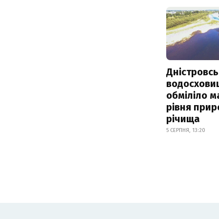
Дністровсь
водосхови
обміліло м
рівня при
річища
5 СЕРПНЯ, 13:20