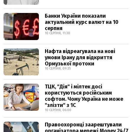
Банки України показали
актуальний курс валют на 10
серпня
10 СЕРПНЯ, 11:30
Нафта відреагувала на нові
умови Ірану для відкриття
Ормузької протоки
10 СЕРПНЯ, 09:35
ТЦК, "Дія" і мілтек досі
користуються російським
софтом. Чому Україна не може
"злізти" з 1С
10 СЕРПНЯ, 06:00
Правоохоронці заарештували
організатора мережі Money 24/7