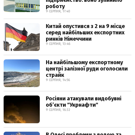
підприємство: воно зупинило
роботу
9 СЕРПНЯ, 17:40
Китай опустився з 2 на 9 місце
серед найбільших експортних
ринків Німеччини
9 СЕРПНЯ, 13:46
На найбільшому експортному
центрі залізної руди оголосили
страйк
9 СЕРПНЯ, 14:56
Росіяни атакували видобувні
обʼєкти "Укрнафти"
9 СЕРПНЯ, 16:32
В Одесі проблеми з водою та