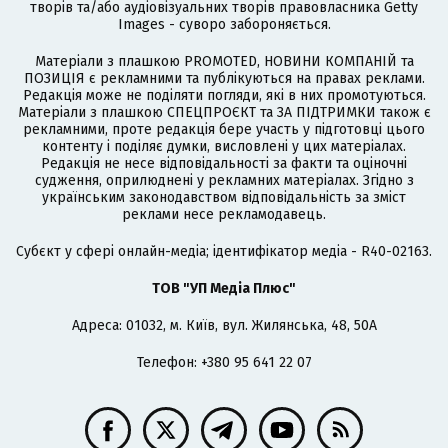
творів та/або аудіовізуальних творів правовласника Getty
Images - суворо забороняється.
Матеріали з плашкою PROMOTED, НОВИНИ КОМПАНІЙ та
ПОЗИЦІЯ є рекламними та публікуються на правах реклами.
Редакція може не поділяти погляди, які в них промотуються.
Матеріали з плашкою СПЕЦПРОЄКТ та ЗА ПІДТРИМКИ також є
рекламними, проте редакція бере участь у підготовці цього
контенту і поділяє думки, висловлені у цих матеріалах.
Редакція не несе відповідальності за факти та оціночні
судження, оприлюднені у рекламних матеріалах. Згідно з
українським законодавством відповідальність за зміст
реклами несе рекламодавець.
Cубєкт у сфері онлайн-медіа; ідентифікатор медіа - R40-02163.
ТОВ "УП Медіа Плюс"
Адреса: 01032, м. Київ, вул. Жилянська, 48, 50А
Телефон: +380 95 641 22 07