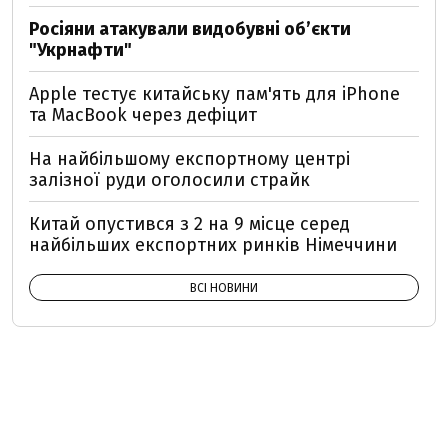
Росіяни атакували видобувні обʼєкти
"Укрнафти"
Apple тестує китайську пам'ять для iPhone
та MacBook через дефіцит
На найбільшому експортному центрі
залізної руди оголосили страйк
Китай опустився з 2 на 9 місце серед
найбільших експортних ринків Німеччини
ВСІ НОВИНИ