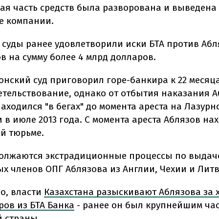
ая часть средств была разворована и выведена
 компании.
 суды ранее удовлетворили иски БТА против Абл
в на сумму более 4 млрд долларов.
онский суд приговорил горе-банкира к 22 меся
етельствование, однако от отбытия наказания 
аходился "в бегах" до момента ареста на Лазурн
в июле 2013 года. С момента ареста Аблязов на
й тюрьме.
олжаются экстрадиционные процессы по выдач
х членов ОПГ Аблязова из Англии, Чехии и Лит
но, власти
Казахстана разыскивают Аблязова за 
ров из БТА Банка
- ранее он был крупнейшим ча
й страны.