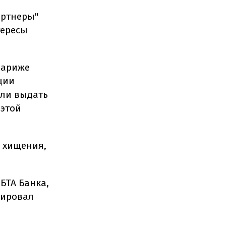
артнеры"
тересы
Париже
ции
или выдать
 этой
а хищения,
БТА Банка,
сировал