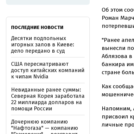
Об этом со
Роман Марч
потерпевших
ПОСЛЕДНИЕ НОВОСТИ
Десятки подпольных
"Ранее апе
игорных залов в Киеве:
вынесли по
дело передано в суд
Аблязова в
США пересматривают
банкира име
доступ китайских компаний
стране боль
к чипам Nvidia
Как сообщае
Невиданные ранее суммы:
мошенничес
Северная Корея заработала
22 миллиарда долларов на
Напомним, 
помощи России
присвоил к
Дочернюю компанию
личные про
"Нафтогаза" — компанию