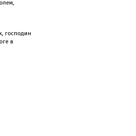
олем,
х, господин
оге в