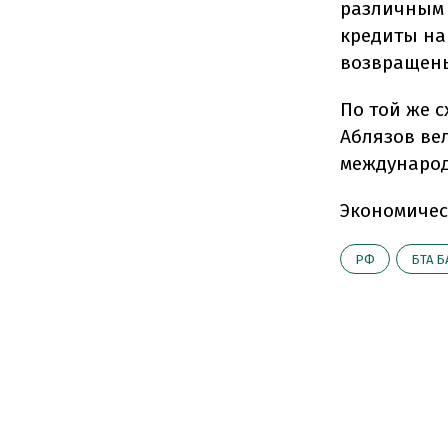
различным 
кредиты на
возвращен
По той же 
Аблязов вел
международ
Экономичес
РФ
БТА Б