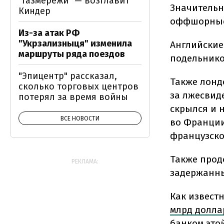
"Газмережи" — возглавит
Значительн
Киндер
оффшорные
Из-за атак РФ
"Укрзализныця" изменила
Английские
маршруты ряда поездов
подельнико
"Эпицентр" рассказал,
Также лонд
сколько торговых центров
за лжесвид
потерял за время войны
скрылся и н
ВСЕ НОВОСТИ
во Франции 
французско
Также прод
РЕКЛАМА:
задержанны
Как извест
млрд долла
банком это