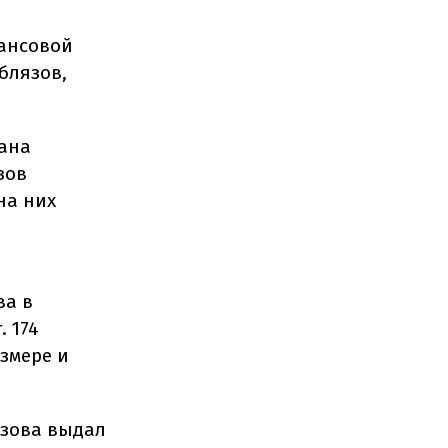
нансовой
блязов,
тана
зов
на них
ва в
. 174
змере и
язова выдал