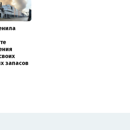
енила
те
ения
своих
их запасов