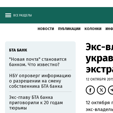
ВСЕ РАЗДЕЛЫ
НОВОСТИ
ПУБЛИКАЦИИ
КОЛОНКИ
ИНФ
Экс-в
БТА БАНК
украв
"Новая почта" становится
банком. Что известно?
экстр
НБУ опроверг информацию
12 ОКТЯБРЯ 2015
о разрешении на смену
собственника БТА банка
Экс-главу БТА банка
12 октября
приговорили к 20 годам
тюрьмы
экс-владел