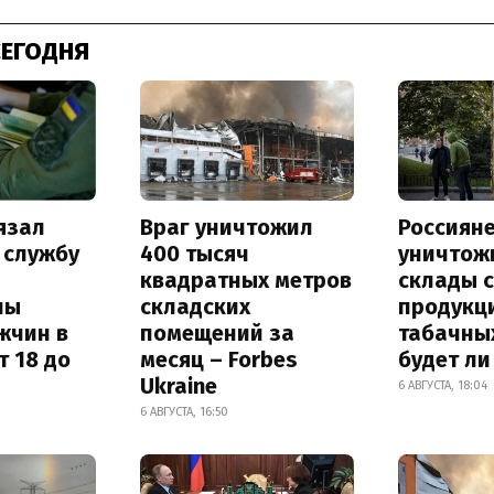
СЕГОДНЯ
язал
Враг уничтожил
Россиян
 службу
400 тысяч
уничтож
квадратных метров
склады 
ны
складских
продукц
жчин в
помещений за
табачных
т 18 до
месяц – Forbes
будет л
Ukraine
6 АВГУСТА, 18:04
6 АВГУСТА, 16:50