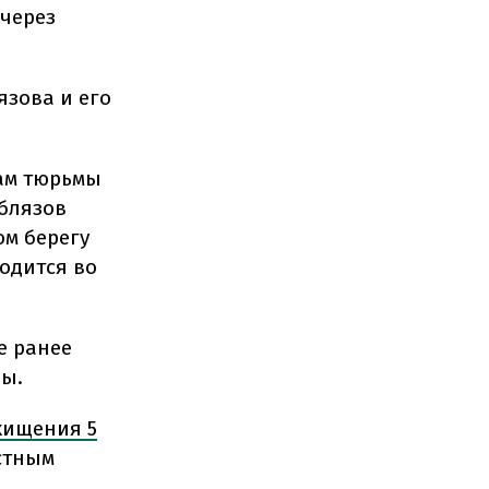
 через
язова и его
цам тюрьмы
Аблязов
ом берегу
ходится во
е ранее
вы.
хищения 5
стным