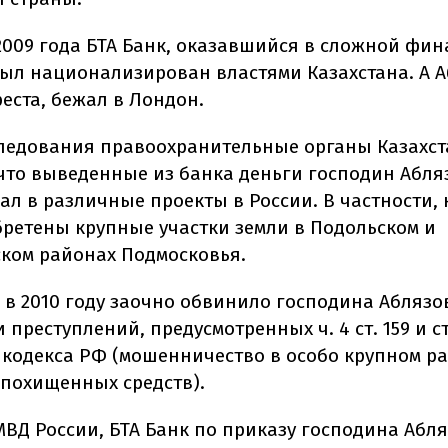
2009 года БТА Банк, оказавшийся в сложной фи
был национализирован властями Казахстана. А А
реста, бежал в Лондон.
следования правоохранительные органы Казахс
что выведенные из банка деньги господин Абля
ал в различные проекты в России. В частности, 
ретены крупные участки земли в Подольском и
ком районах Подмосковья.
 в 2010 году заочно обвинило господина Аблязо
преступлений, предусмотренных ч. 4 ст. 159 и ст
 кодекса РФ (мошенничество в особо крупном ра
похищенных средств).
МВД России, БТА Банк по приказу господина Абл