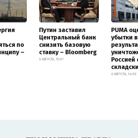
ергия
Путин заставил
PUMA оц
Центральный банк
убытки в
яться по
снизить базовую
результа
инципу –
ставку – Bloomberg
уничтож
Россией 
6 АВГУСТА, 15:07
складск
6 АВГУСТА, 14:00