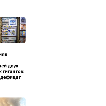
е
или
с
ией двух
 гигантов:
и дефицит