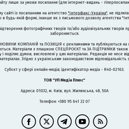
айту лише за умови посилання (для інтернет-видань - гіперпосиланн
му сайті із посиланням на агентство
"Інтерфакс-Україна"
, не підля
 будь-якій формі, інакше як з письмового дозволу агентства "Ін
відтворення фотографічних творів та/або аудіовізуальних творів п
забороняється.
НОВИНИ КОМПАНІЙ та ПОЗИЦІЯ є рекламними та публікуються на п
туються. Матеріали з плашкою СПЕЦПРОЄКТ та ЗА ПІДТРИМКИ також
 і поділяє думки, висловлені у цих матеріалах. Редакція не несе ві
атеріалах. Згідно з українським законодавством відповідальність 
Cубєкт у сфері онлайн-медіа; ідентифікатор медіа - R40-02163.
ТОВ "УП Медіа Плюс"
Адреса: 01032, м. Київ, вул. Жилянська, 48, 50А
Телефон: +380 95 641 22 07