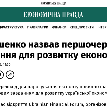
ФРАСТРУКТУРА
ПРАВИЛА ГРИ
ФІНАНСИ
СПЕЦПРОЄКТИ
ІНТЕР
шенко назвав першочер
ння для розвитку екон
, 11:50
ерешкод для нарощування експорту повинно ста
вим завданням для розвитку української економ
час відкриття Ukrainian Financial Forum, організо