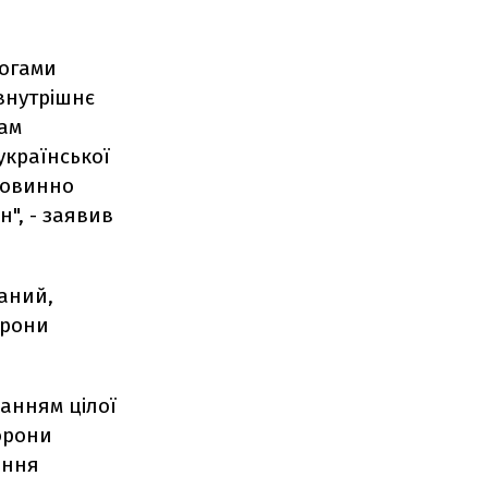
логами
внутрішнє
нам
української
повинно
", - заявив
заний,
орони
анням цілої
хорони
ення