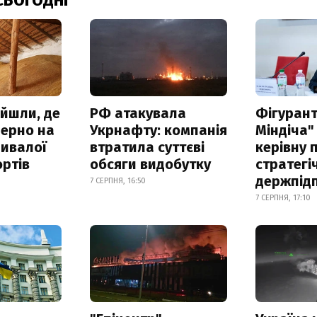
СЬОГОДНІ
айшли, де
РФ атакувала
Фігурант
зерно на
Укрнафту: компанія
Міндіча"
ривалої
втратила суттєві
керівну 
ртів
обсяги видобутку
стратегі
держпід
7 СЕРПНЯ, 16:50
7 СЕРПНЯ, 17:10