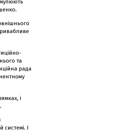
тимулюють
шенко.
зовнішнього
 привабливе
тиційно-
нього та
иційна рада
анентному
ямках, і
.
и
 системі. І