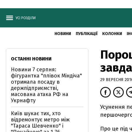
УСІ РОЗДІЛИ
НОВИНИ
ПУБЛІКАЦІЇ
КОЛОНКИ
ІН
Поро
ОСТАННІ НОВИНИ
завда
Новини 7 серпня:
фігурантка "плівок Міндіча"
29 ВЕРЕСНЯ 2016
отримала посаду в
держпідприємстві,
масована атака РФ на
Укрнафту
Усунення п
Київ шукає тих, хто
першочерго
відремонтує метро між
"Тараса Шевченко" і
Про це під 