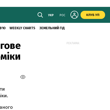
КЛУБ УП
УКР
РОС
В'Ю
WEEKLY CHARTS
ЗЕМЕЛЬНИЙ ГІД
гове
РЕКЛАМА:
оміки
ти
іки.
ваного