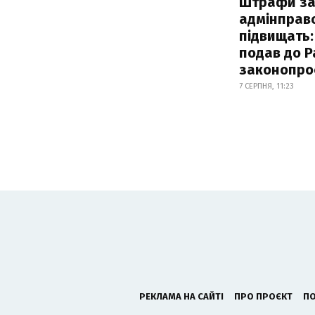
Штрафи з
адмінправ
підвищать:
подав до Р
законопро
7 СЕРПНЯ, 11:23
РЕКЛАМА НА САЙТІ
ПРО ПРОЄКТ
ПО