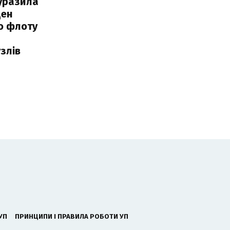
уразила
ден
о флоту
злів
УП
ПРИНЦИПИ І ПРАВИЛА РОБОТИ УП