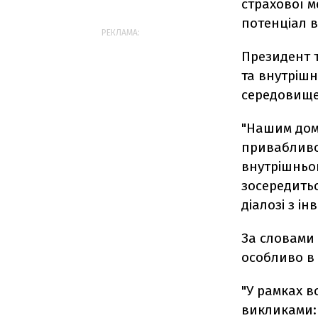
страхової м
потенціал в
РЕКЛАМА:
Президент т
та внутрішн
середовище
"Нашим дом
привабливо
внутрішньо
зосередитьс
діалозі з ін
За словами 
особливо в 
"У рамках в
викликами: 