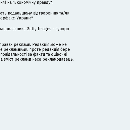
я) на "Економічну правду".
гають подальшому відтворенню та/чи
терфакс-Україна".
равовласника Getty Images - суворо
равах реклами. Редакція може не
 є рекламними, проте редакція бере
дповідальності за факти та оціночні
за зміст реклами несе рекламодавець.