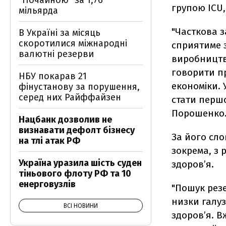
"Почайною" за 1,76
групою ICU
мільярда
"Часткова з
В Україні за місяць
скоротилися міжнародні
сприятиме 
валютні резерви
виробництв
говорити п
НБУ покарав 21
економіки.
фінустанову за порушення,
серед них Райффайзен
стати першо
Порошенко
Нацбанк дозволив не
визнавати дефолт бізнесу
За його сло
на тлі атак РФ
зокрема, з
Україна уразила шість суден
здоров’я.
тіньового флоту РФ та 10
енерговузлів
"Пошук рез
низки галуз
ВСІ НОВИНИ
здоров’я. 