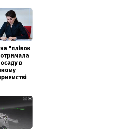
ка "плівок
 отримала
посаду в
чному
приємстві