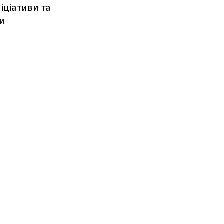
іціативи та
ли
в