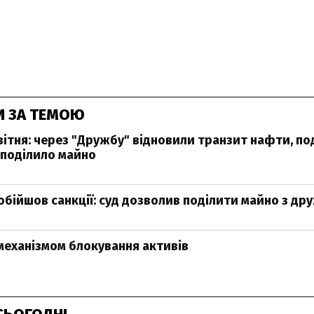
И ЗА ТЕМОЮ
вітня: через "Дружбу" відновили транзит нафти, 
поділило майно
бійшов санкції: суд дозволив поділити майно з д
 механізмом блокування активів