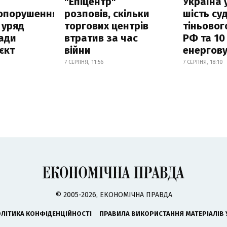
а
"Епіцентр"
Україна 
опорушення
розповів, скільки
шість су
 уряд
торгових центрів
тіньовог
ади
втратив за час
РФ та 10
єкт
війни
енергову
7 СЕРПНЯ, 11:56
7 СЕРПНЯ, 18:10
© 2005-2026, ЕКОНОМІЧНА ПРАВДА
ЛІТИКА КОНФІДЕНЦІЙНОСТІ
ПРАВИЛА ВИКОРИСТАННЯ МАТЕРІАЛІВ 