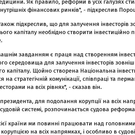
едицини. Як правило, реформи в усіх галузях с
нутрішніх фінансових ринків", - підкреслив Поро
акож підкреслив, що для залучення інвесторів 
ього капіталу необхідно створити інвестиційно
.
ашнім завданням є праця над створенням інвес
го середовища для залучення інвесторів зовніш
го капіталу. Щойно створена Національна інвест
я на стратегічній комунікації, співпраці та перм
весторами на всіх рівнях", - сказав він.
президента, для подолання корупції на всіх напр
судовій системі, розпочинається судова реформа
сієї країни ми повинні працювати над головним
корупцією на всіх напрямках, і особливо в судовій