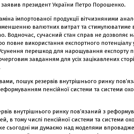
, заявив президент України Петро Порошенко.
аміна імпортованої продукції вітчизняними ана
зменшенню валютних витрат та стимулюватиме 
о. Водночас, сучасний стан справ не дозволяє 
ро повне використання експортного потенціалу 
 Усунення перешкод для нарощування експорту 
черговим завданням для усіх зацікавлених сторін
.
вами, пошук резервів внутрішнього ринку пов’я
 реформуванням пенсійної системи та системи ох
ервів внутрішнього ринку пов’язаний з реформув
ей, в тому числі пенсійної системи та системи о
Вже сьогодні ми думаємо над моделями впровадж