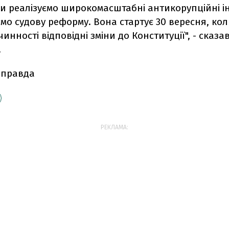
и реалізуємо широкомасштабні антикорупційні ін
о судову реформу. Вона стартує 30 вересня, ко
инності відповідні зміни до Конституції", - сказа
.
 правда
РЕКЛАМА: