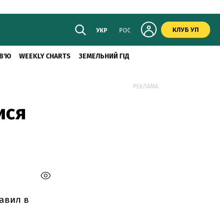
КЛУБ УП
УКР
РОС
В'Ю
WEEKLY CHARTS
ЗЕМЕЛЬНИЙ ГІД
РЕКЛАМА:
ися
авил в