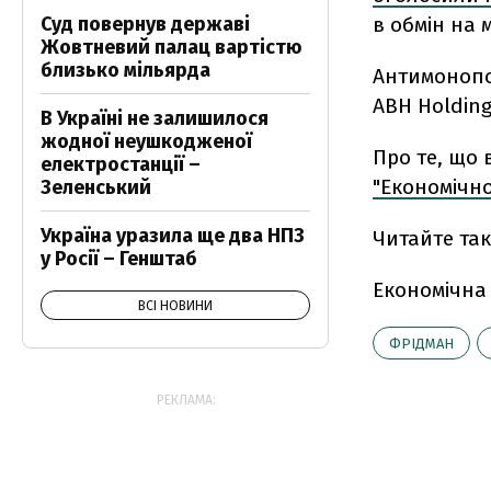
Суд повернув державі
в обмін на 
Жовтневий палац вартістю
близько мільярда
Антимонопо
ABH Holding
В Україні не залишилося
жодної неушкодженої
Про те, що 
електростанції –
"Економічно
Зеленський
Україна уразила ще два НПЗ
Читайте так
у Росії – Генштаб
Економічна
ВСІ НОВИНИ
ФРІДМАН
РЕКЛАМА: