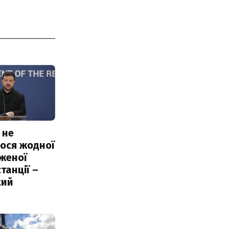
 не
ося жодної
женої
танції –
кий