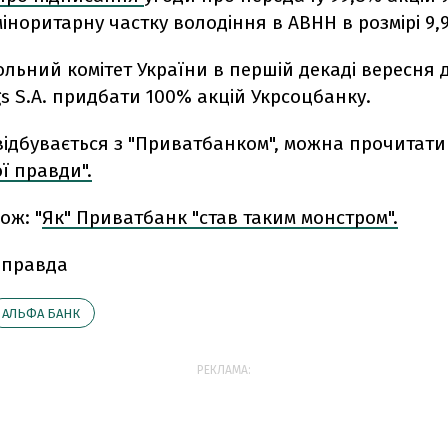
міноритарну частку володіння в ABHH в розмірі 9,
льний комітет України в першій декаді вересня 
s S.A. придбати 100% акцій Укрсоцбанку.
відбувається з "Приватбанком", можна прочитати
ї правди".
ож: "
Як" Приватбанк "став таким монстром".
 правда
АЛЬФА БАНК
РЕКЛАМА: