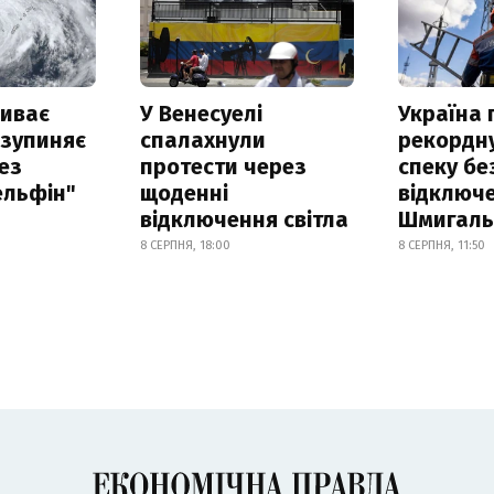
риває
У Венесуелі
Україна
 зупиняє
спалахнули
рекордн
ез
протести через
спеку бе
ельфін"
щоденні
відключе
відключення світла
Шмигал
8 СЕРПНЯ, 18:00
8 СЕРПНЯ, 11:50