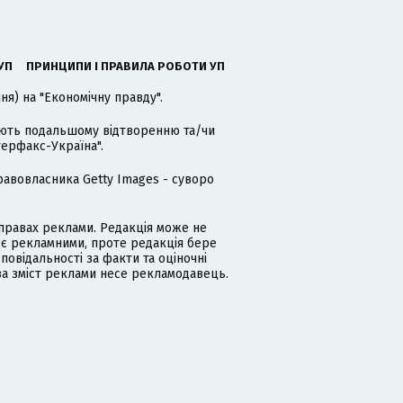
УП
ПРИНЦИПИ І ПРАВИЛА РОБОТИ УП
я) на "Економічну правду".
гають подальшому відтворенню та/чи
терфакс-Україна".
равовласника Getty Images - суворо
равах реклами. Редакція може не
 є рекламними, проте редакція бере
дповідальності за факти та оціночні
за зміст реклами несе рекламодавець.