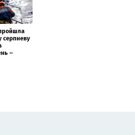
 пройшла
у серпневу
з
нь –
ь