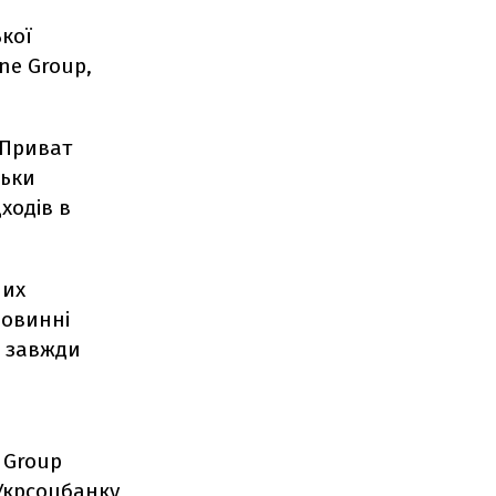
ької
ne Group,
"Приват
льки
ходів в
ших
повинні
а завжди
 Group
 Укрсоцбанку