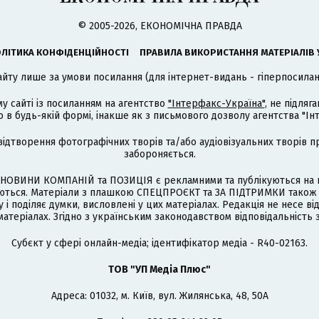
© 2005-2026, ЕКОНОМІЧНА ПРАВДА
ЛІТИКА КОНФІДЕНЦІЙНОСТІ
ПРАВИЛА ВИКОРИСТАННЯ МАТЕРІАЛІВ 
айту лише за умови посилання (для інтернет-видань - гіперпосиланн
му сайті із посиланням на агентство
"Інтерфакс-Україна"
, не підля
 будь-якій формі, інакше як з письмового дозволу агентства "Ін
відтворення фотографічних творів та/або аудіовізуальних творів п
забороняється.
НОВИНИ КОМПАНІЙ та ПОЗИЦІЯ є рекламними та публікуються на п
туються. Матеріали з плашкою СПЕЦПРОЄКТ та ЗА ПІДТРИМКИ також
 і поділяє думки, висловлені у цих матеріалах. Редакція не несе ві
атеріалах. Згідно з українським законодавством відповідальність 
Cубєкт у сфері онлайн-медіа; ідентифікатор медіа - R40-02163.
ТОВ "УП Медіа Плюс"
Адреса: 01032, м. Київ, вул. Жилянська, 48, 50А