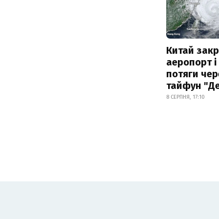
Китай зак
аеропорт і
потяги чер
тайфун "Д
8 СЕРПНЯ, 17:10