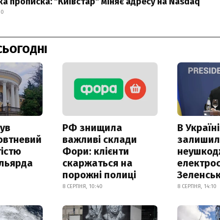
а прописка: "Київстар" міняє адресу на Nasdaq
00
СЬОГОДНІ
ув
РФ знищила
В Україні
овтневий
важливі склади
залишил
істю
Фори: клієнти
неушкод
ільярда
скаржаться на
електрос
порожні полиці
Зеленсь
8 СЕРПНЯ, 10:40
8 СЕРПНЯ, 14:10