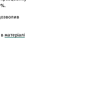
9%.
дозволив
 в
матеріалі