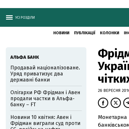
УСІ РОЗДІЛИ
НОВИНИ
ПУБЛІКАЦІЇ
КОЛОНКИ
ІН
Фрідм
АЛЬФА БАНК
Украї
Продавай націоналізоване.
Уряд приватизує два
чітки
державні банки
26 ВЕРЕСНЯ 2016
Олігархи РФ Фрідман і Авен
продали частки в Альфа-
банку – FT
Монетарна 
Новини 10 квітня: Авен і
Фрідман виграли суд проти
банківському