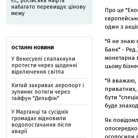
ЄС, російська нафта
набагато перевищує цінову
Про це "Еко
межу
європейсько
один з акці
"Я не знаю 
ОСТАННІ НОВИНИ
Банк" - Ред
монетарна 
У Венесуелі спалахнули
протести через щоденні
цьому бізнес
відключення світла
"Я вважаю, 
Китай закриває аеропорт і
приватних, 
зупиняє потяги через
бути "спеці
тайфун "Дельфін"
буде знаход
У Марганці та сусідніх
громадах відновили
Як повідомл
водопостачання після
опосередков
аварії
оголосили 