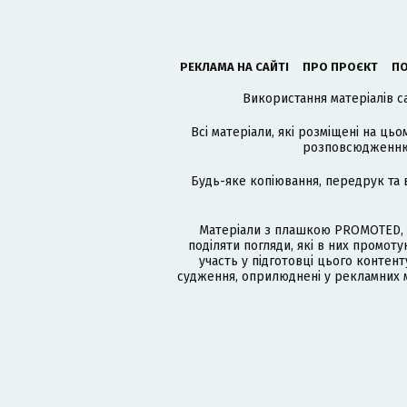
РЕКЛАМА НА САЙТІ
ПРО ПРОЄКТ
ПО
Використання матеріалів с
Всі матеріали, які розміщені на цьо
розповсюдженню в
Будь-яке копіювання, передрук та 
Матеріали з плашкою PROMOTED, 
поділяти погляди, які в них промо
участь у підготовці цього контенту
судження, оприлюднені у рекламних м