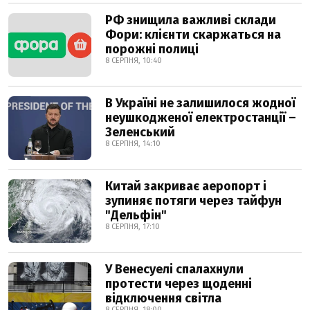
РФ знищила важливі склади
Фори: клієнти скаржаться на
порожні полиці
8 СЕРПНЯ, 10:40
В Україні не залишилося жодної
неушкодженої електростанції –
Зеленський
8 СЕРПНЯ, 14:10
Китай закриває аеропорт і
зупиняє потяги через тайфун
"Дельфін"
8 СЕРПНЯ, 17:10
У Венесуелі спалахнули
протести через щоденні
відключення світла
8 СЕРПНЯ, 18:00