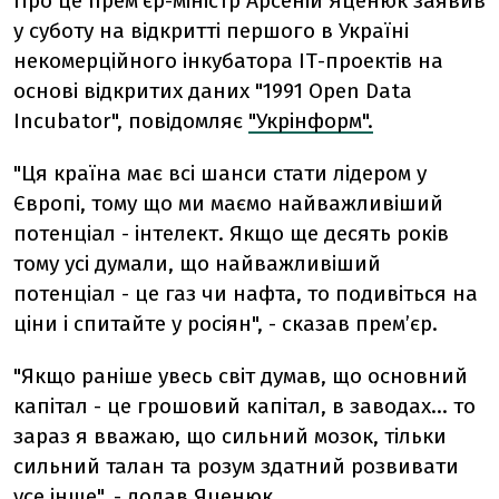
Про це прем’єр-міністр Арсеній Яценюк заявив
у суботу на відкритті першого в Україні
некомерційного інкубатора ІТ-проектів на
основі відкритих даних "1991 Open Data
Incubator", повідомляє
"Укрінформ".
"Ця країна має всі шанси стати лідером у
Європі, тому що ми маємо найважливіший
потенціал - інтелект. Якщо ще десять років
тому усі думали, що найважливіший
потенціал - це газ чи нафта, то подивіться на
ціни і спитайте у росіян", - сказав прем’єр.
"Якщо раніше увесь світ думав, що основний
капітал - це грошовий капітал, в заводах... то
зараз я вважаю, що сильний мозок, тільки
сильний талан та розум здатний розвивати
усе інше", - додав Яценюк.