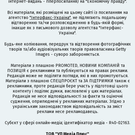
інтернет-видань - гіперпосилання) на "Економічну правду".
Всі матеріали, які розміщені на цьому сайті із посиланням на
агентство
"Інтерфакс-Україна"
, не підлягають подальшому
відтворенню та/чи розповсюдженню в будь-якій формі,
інакше як з письмового дозволу агентства "Інтерфакс-
Україна".
Будь-яке копіювання, передрук та відтворення фотографічних
творів та/або аудіовізуальних творів правовласника Getty
Images - суворо забороняється.
Матеріали з плашкою PROMOTED, НОВИНИ КОМПАНІЙ та
ПОЗИЦІЯ є рекламними та публікуються на правах реклами.
Редакція може не поділяти погляди, які в них промотуються.
Матеріали з плашкою СПЕЦПРОЄКТ та ЗА ПІДТРИМКИ також є
рекламними, проте редакція бере участь у підготовці цього
контенту і поділяє думки, висловлені у цих матеріалах.
Редакція не несе відповідальності за факти та оціночні
судження, оприлюднені у рекламних матеріалах. Згідно з
українським законодавством відповідальність за зміст
реклами несе рекламодавець.
Cубєкт у сфері онлайн-медіа; ідентифікатор медіа - R40-02163.
ТОВ "УП Медіа Плюс"