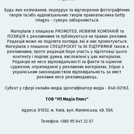
Будь-яке копіювання, передрук та відтворення фотографічних
творів та/або аудіовізуальних творів правовласника Getty
Images - суворо забороняється.
Матеріали з плашкою PROMOTED, НОВИНИ КОМПАНІЙ та
ПОЗИЦІЯ є рекламними та публікуються на правах реклами.
Редакція може не поділяти погляди, які в них промотуються.
Матеріали з плашкою СПЕЦПРОЄКТ та ЗА ПІДТРИМКИ також є
рекламними, проте редакція бере участь у підготовці цього
контенту і поділяє думки, висловлені у цих матеріалах.
Редакція не несе відповідальності за факти та оціночні
судження, оприлюднені у рекламних матеріалах. Згідно з
українським законодавством відповідальність за зміст
реклами несе рекламодавець.
Cубєкт у сфері онлайн-медіа; ідентифікатор медіа - R40-02163.
ТОВ "УП Медіа Плюс"
Адреса: 01032, м. Київ, вул. Жилянська, 48, 50А
Телефон: +380 95 641 22 07