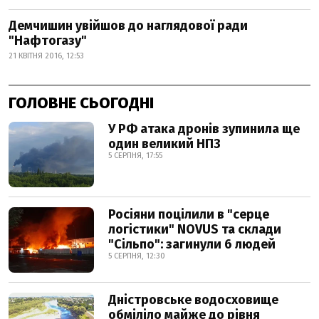
Демчишин увійшов до наглядової ради
"Нафтогазу"
21 КВІТНЯ 2016, 12:53
ГОЛОВНЕ СЬОГОДНІ
У РФ атака дронів зупинила ще
один великий НПЗ
5 СЕРПНЯ, 17:55
Росіяни поцілили в "серце
логістики" NOVUS та склади
"Сільпо": загинули 6 людей
5 СЕРПНЯ, 12:30
Дністровське водосховище
обміліло майже до рівня