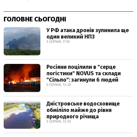
ГОЛОВНЕ СЬОГОДНІ
У РФ атака дронів зупинила ще
один великий НПЗ
5 СЕРПНЯ, 17:55
Росіяни поцілили в "серце
логістики" NOVUS та склади
"Сільпо": загинули 6 людей
5 СЕРПНЯ, 12:30
Дністровське водосховище
обміліло майже до рівня
природного річища
5 СЕРПНЯ, 13:20