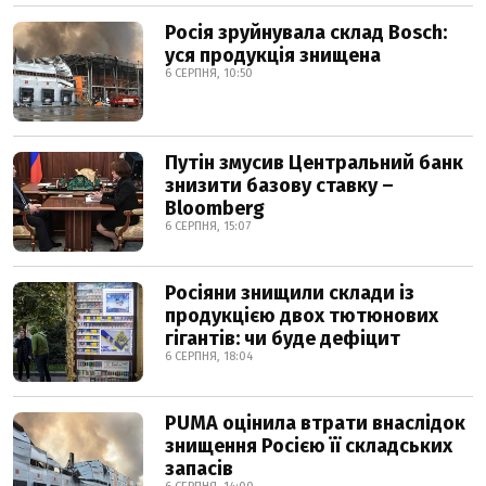
Росія зруйнувала склад Bosch:
уся продукція знищена
6 СЕРПНЯ, 10:50
Путін змусив Центральний банк
знизити базову ставку –
Bloomberg
6 СЕРПНЯ, 15:07
Росіяни знищили склади із
продукцією двох тютюнових
гігантів: чи буде дефіцит
6 СЕРПНЯ, 18:04
PUMA оцінила втрати внаслідок
знищення Росією її складських
запасів