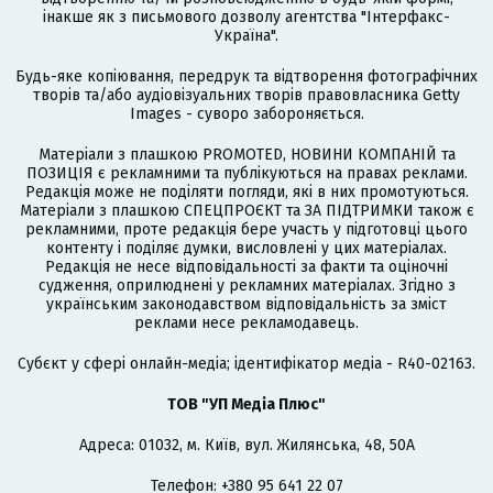
інакше як з письмового дозволу агентства "Інтерфакс-
Україна".
Будь-яке копіювання, передрук та відтворення фотографічних
творів та/або аудіовізуальних творів правовласника Getty
Images - суворо забороняється.
Матеріали з плашкою PROMOTED, НОВИНИ КОМПАНІЙ та
ПОЗИЦІЯ є рекламними та публікуються на правах реклами.
Редакція може не поділяти погляди, які в них промотуються.
Матеріали з плашкою СПЕЦПРОЄКТ та ЗА ПІДТРИМКИ також є
рекламними, проте редакція бере участь у підготовці цього
контенту і поділяє думки, висловлені у цих матеріалах.
Редакція не несе відповідальності за факти та оціночні
судження, оприлюднені у рекламних матеріалах. Згідно з
українським законодавством відповідальність за зміст
реклами несе рекламодавець.
Cубєкт у сфері онлайн-медіа; ідентифікатор медіа - R40-02163.
ТОВ "УП Медіа Плюс"
Адреса: 01032, м. Київ, вул. Жилянська, 48, 50А
Телефон: +380 95 641 22 07