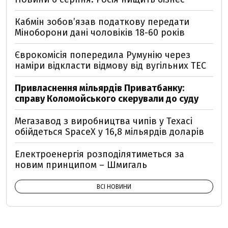
Кабмін зобовʼязав податкову передати
Міноборони дані чоловіків 18-60 років
Єврокомісія попередила Румунію через
наміри відкласти відмову від вугільних ТЕС
Привласнення мільярдів Приватбанку:
справу Коломойського скерували до суду
Мегазавод з виробництва чипів у Техасі
обійдеться SpaceX у 16,8 мільярдів доларів
Електроенергія розподілятиметься за
новим принципом – Шмигаль
ВСІ НОВИНИ