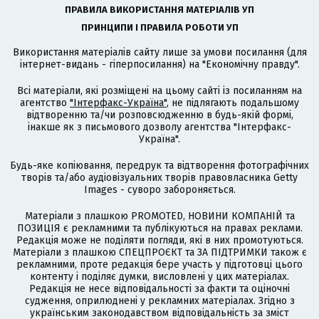
ПРАВИЛА ВИКОРИСТАННЯ МАТЕРІАЛІВ УП
ПРИНЦИПИ І ПРАВИЛА РОБОТИ УП
Використання матеріалів сайту лише за умови посилання (для
інтернет-видань - гіперпосилання) на "Економічну правду".
Всі матеріали, які розміщені на цьому сайті із посиланням на
агентство
"Інтерфакс-Україна"
, не підлягають подальшому
відтворенню та/чи розповсюдженню в будь-якій формі,
інакше як з письмового дозволу агентства "Інтерфакс-
Україна".
Будь-яке копіювання, передрук та відтворення фотографічних
творів та/або аудіовізуальних творів правовласника Getty
Images - суворо забороняється.
Матеріали з плашкою PROMOTED, НОВИНИ КОМПАНІЙ та
ПОЗИЦІЯ є рекламними та публікуються на правах реклами.
Редакція може не поділяти погляди, які в них промотуються.
Матеріали з плашкою СПЕЦПРОЄКТ та ЗА ПІДТРИМКИ також є
рекламними, проте редакція бере участь у підготовці цього
контенту і поділяє думки, висловлені у цих матеріалах.
Редакція не несе відповідальності за факти та оціночні
судження, оприлюднені у рекламних матеріалах. Згідно з
українським законодавством відповідальність за зміст