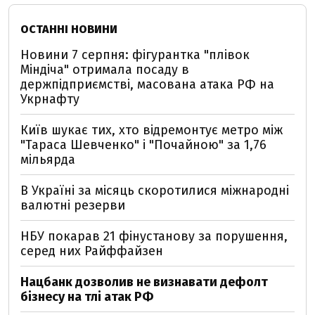
ОСТАННІ НОВИНИ
Новини 7 серпня: фігурантка "плівок
Міндіча" отримала посаду в
держпідприємстві, масована атака РФ на
Укрнафту
Київ шукає тих, хто відремонтує метро між
"Тараса Шевченко" і "Почайною" за 1,76
мільярда
В Україні за місяць скоротилися міжнародні
валютні резерви
НБУ покарав 21 фінустанову за порушення,
серед них Райффайзен
Нацбанк дозволив не визнавати дефолт
бізнесу на тлі атак РФ