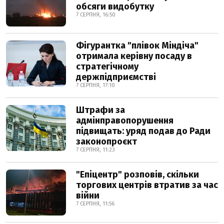
обсяги видобутку
7 СЕРПНЯ, 16:50
Фігурантка "плівок Міндіча"
отримала керівну посаду в
стратегічному
держпідприємстві
7 СЕРПНЯ, 17:10
Штрафи за
адмінправопорушення
підвищать: уряд подав до Ради
законопроєкт
7 СЕРПНЯ, 11:23
"Епіцентр" розповів, скільки
торгових центрів втратив за час
війни
7 СЕРПНЯ, 11:56