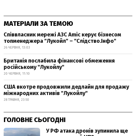
МАТЕРІАЛИ ЗА ТЕМОЮ
Співвласник мережі АЗС Amic керує бізнесом
топменеджера "Лукойл" – "Слідство.Інфо"
26 ЧЕРВНЯ, 13:03
Британія послабила фінансові обмеження
російському "Лукойлу"
20 ЧЕРВНЯ, 11:10
США вкотре продовжили дедлайн для продажу
міжнародних активів "Лукойлу"
28 ТРАВНЯ, 23:50
ГОЛОВНЕ СЬОГОДНІ
У РФ атака дронів зупинила ще