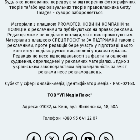
Будь-яке копіювання, передрук та відтворення фотографічних
творів та/або аудіовізуальних творів правовласника Getty
Images - суворо забороняється.
Матеріали з плашкою PROMOTED, НОВИНИ КОМПАНІЙ та
ПОЗИЦІЯ є рекламними та публікуються на правах реклами.
Редакція може не поділяти погляди, які в них промотуються.
Матеріали з плашкою СПЕЦПРОЄКТ та ЗА ПІДТРИМКИ також є
рекламними, проте редакція бере участь у підготовці цього
контенту і поділяє думки, висловлені у цих матеріалах.
Редакція не несе відповідальності за факти та оціночні
судження, оприлюднені у рекламних матеріалах. Згідно з
українським законодавством відповідальність за зміст
реклами несе рекламодавець.
Cубєкт у сфері онлайн-медіа; ідентифікатор медіа - R40-02163.
ТОВ "УП Медіа Плюс"
Адреса: 01032, м. Київ, вул. Жилянська, 48, 50А
Телефон: +380 95 641 22 07