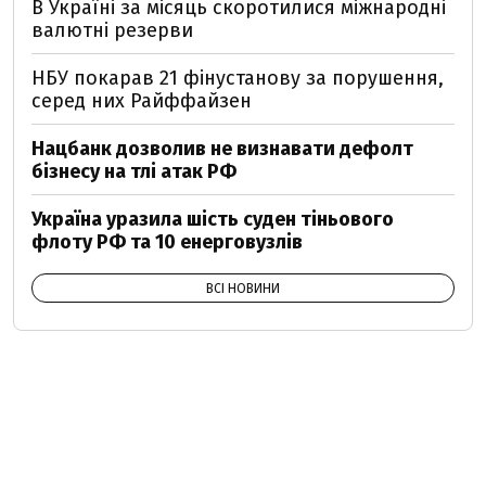
В Україні за місяць скоротилися міжнародні
валютні резерви
НБУ покарав 21 фінустанову за порушення,
серед них Райффайзен
Нацбанк дозволив не визнавати дефолт
бізнесу на тлі атак РФ
Україна уразила шість суден тіньового
флоту РФ та 10 енерговузлів
ВСІ НОВИНИ