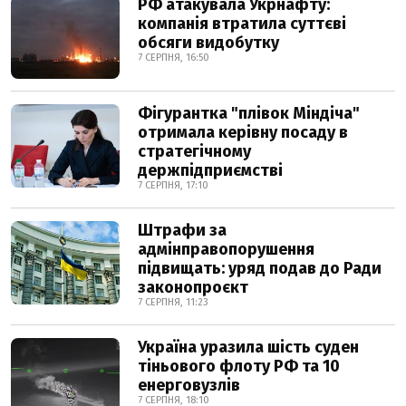
РФ атакувала Укрнафту:
компанія втратила суттєві
обсяги видобутку
7 СЕРПНЯ, 16:50
Фігурантка "плівок Міндіча"
отримала керівну посаду в
стратегічному
держпідприємстві
7 СЕРПНЯ, 17:10
Штрафи за
адмінправопорушення
підвищать: уряд подав до Ради
законопроєкт
7 СЕРПНЯ, 11:23
Україна уразила шість суден
тіньового флоту РФ та 10
енерговузлів
7 СЕРПНЯ, 18:10