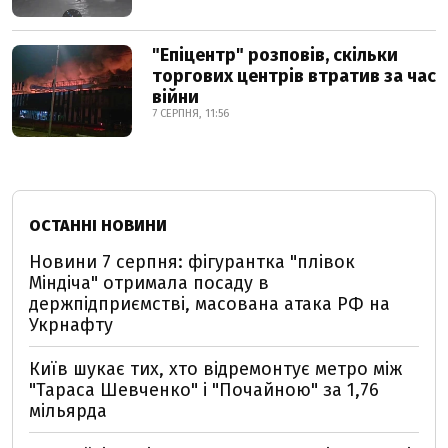
"Епіцентр" розповів, скільки
торгових центрів втратив за час
війни
7 СЕРПНЯ, 11:56
ОСТАННІ НОВИНИ
Новини 7 серпня: фігурантка "плівок
Міндіча" отримала посаду в
держпідприємстві, масована атака РФ на
Укрнафту
Київ шукає тих, хто відремонтує метро між
"Тараса Шевченко" і "Почайною" за 1,76
мільярда