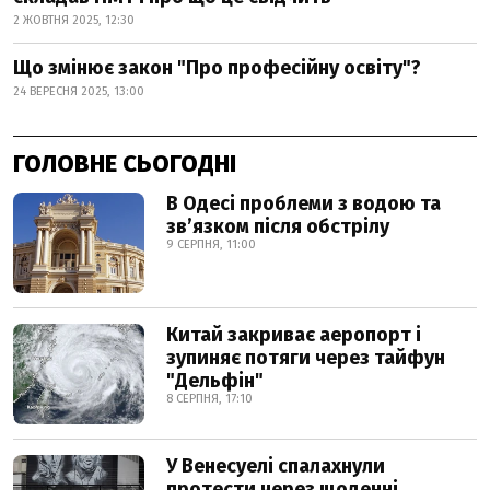
2 ЖОВТНЯ 2025, 12:30
Що змінює закон "Про професійну освіту"?
24 ВЕРЕСНЯ 2025, 13:00
ГОЛОВНЕ СЬОГОДНІ
В Одесі проблеми з водою та
звʼязком після обстрілу
9 СЕРПНЯ, 11:00
Китай закриває аеропорт і
зупиняє потяги через тайфун
"Дельфін"
8 СЕРПНЯ, 17:10
У Венесуелі спалахнули
протести через щоденні