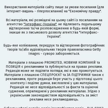
Використання матеріалів сайту лише за умови посилання (для
інтернет-видань - гіперпосилання) на "Економічну правду".
Всі матеріали, які розміщені на цьому сайті із посиланням на
агентство
"Інтерфакс-Україна"
, не підлягають подальшому
відтворенню та/чи розповсюдженню в будь-якій формі,
інакше як з письмового дозволу агентства "Інтерфакс-
Україна".
Будь-яке копіювання, передрук та відтворення фотографічних
творів та/або аудіовізуальних творів правовласника Getty
Images - суворо забороняється.
Матеріали з плашкою PROMOTED, НОВИНИ КОМПАНІЙ та
ПОЗИЦІЯ є рекламними та публікуються на правах реклами.
Редакція може не поділяти погляди, які в них промотуються.
Матеріали з плашкою СПЕЦПРОЄКТ та ЗА ПІДТРИМКИ також є
рекламними, проте редакція бере участь у підготовці цього
контенту і поділяє думки, висловлені у цих матеріалах.
Редакція не несе відповідальності за факти та оціночні
судження, оприлюднені у рекламних матеріалах. Згідно з
українським законодавством відповідальність за зміст
реклами несе рекламодавець.