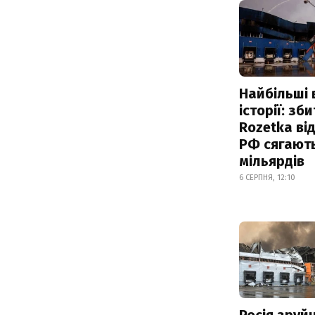
Найбільші 
історії: зб
Rozetka від
РФ сягают
мільярдів
6 СЕРПНЯ, 12:10
Росія зруй