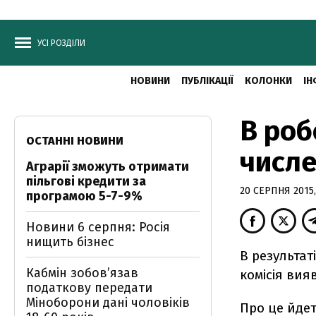
УСІ РОЗДІЛИ
НОВИНИ
ПУБЛІКАЦІЇ
КОЛОНКИ
ІН
В роб
ОСТАННІ НОВИНИ
числе
Аграрії зможуть отримати
пільгові кредити за
20 СЕРПНЯ 2015,
програмою 5-7-9%
Новини 6 серпня: Росія
нищить бізнес
В результат
Кабмін зобовʼязав
комісія вия
податкову передати
Міноборони дані чоловіків
Про це йдет