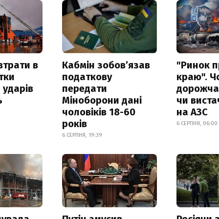
втрати в
Кабмін зобовʼязав
"Ринок п
итки
податкову
краю". Ч
 ударів
передати
дорожчає
ь
Міноборони дані
чи виста
чоловіків 18-60
на АЗС
років
6 СЕРПНЯ, 06:00
6 СЕРПНЯ, 19:39
нувала
Путін змусив
Росіяни