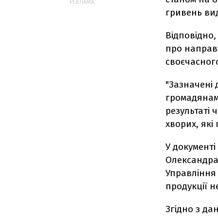
РЕКЛАМА:
гривень ви
Відповідно,
про направл
своєчасног
"Зазначені 
громадянам,
результаті 
хворих, які 
У документі
Олександра
Управління
продукції 
Згідно з да