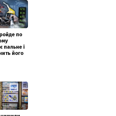
ройде по
ому
 пальне і
чить його
 знищили