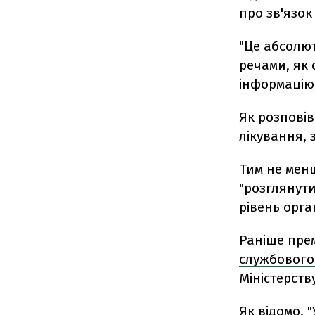
про зв'язок
"Це абсолю
речами, як 
інформацію,
Як розповів
лікування, 
Тим не менш
"розглянути
рівень орга
Раніше пре
службового
Міністерств
Як відомо, 