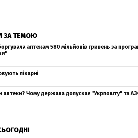
И ЗА ТЕМОЮ
оргувала аптекам 580 мільйонів гривень за прогр
ки"
вують лікарні
 аптеки? Чому держава допускає "Укрпошту" та АЗ
СЬОГОДНІ