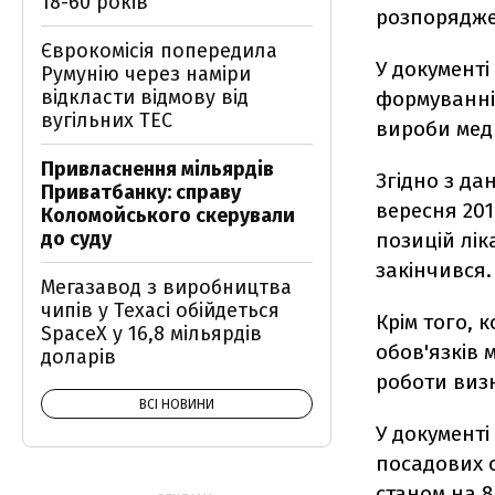
18-60 років
розпорядже
Єврокомісія попередила
У документі
Румунію через наміри
відкласти відмову від
формуванні 
вугільних ТЕС
вироби мед
Привласнення мільярдів
Згідно з да
Приватбанку: справу
вересня 201
Коломойського скерували
до суду
позицій лік
закінчився.
Мегазавод з виробництва
чипів у Техасі обійдеться
Крім того, 
SpaceX у 16,8 мільярдів
обов'язків 
доларів
роботи виз
ВСІ НОВИНИ
У документі
посадових о
станом на 