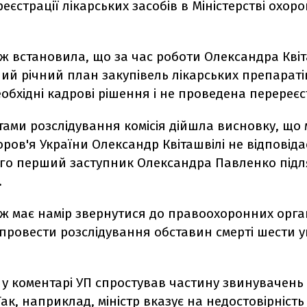
еєстрації лікарських засобів в Міністерстві охор
ож встановила, що за час роботи Олександра Квіт
ий річний план закупівель лікарських препараті
обхідні кадрові рішення і не проведена перереєст
тами розслідування комісія дійшла висновку, що 
ров'я України Олександр Квіташвілі не відповіда
його перший заступник Олександра Павленко підл
.
ож має намір звернутися до правоохоронних орган
провести розслідування обставин смерті шести у
у коментарі УП спростував частину звинувачень
Так, наприклад, міністр вказує на недостовірність