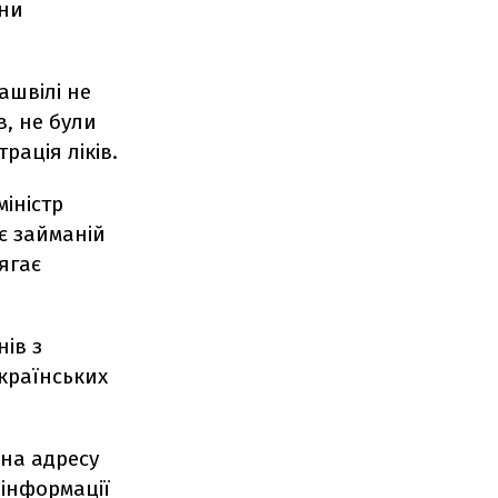
они
ашвілі не
в, не були
рація ліків.
міністр
є займаній
ягає
ів з
країнських
 на адресу
 інформації