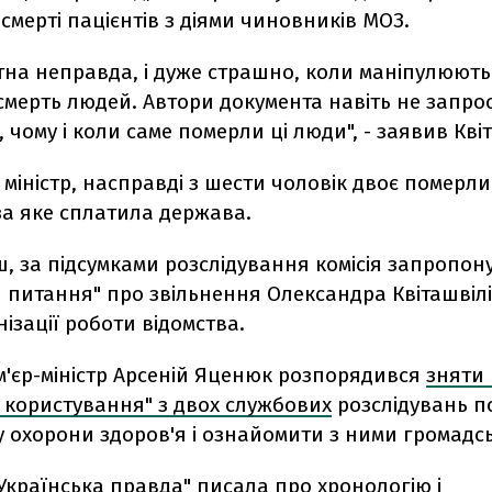
 смерті пацієнтів з діями чиновників МОЗ.
тна неправда, і дуже страшно, коли маніпулюють
смерть людей. Автори документа навіть не запро
 чому і коли саме померли ці люди", - заявив Квіт
 міністр, насправді з шести чоловік двоє померли
за яке сплатила держава.
, за підсумками розслідування комісія запропон
 питання" про звільнення Олександра Квіташвілі
нізації роботи відомства.
м'єр-міністр Арсеній Яценюк розпорядився
зняти 
 користування" з двох службових
розслідувань п
у охорони здоров'я і ознайомити з ними громадсь
"Українська правда"
писала про хронологію і