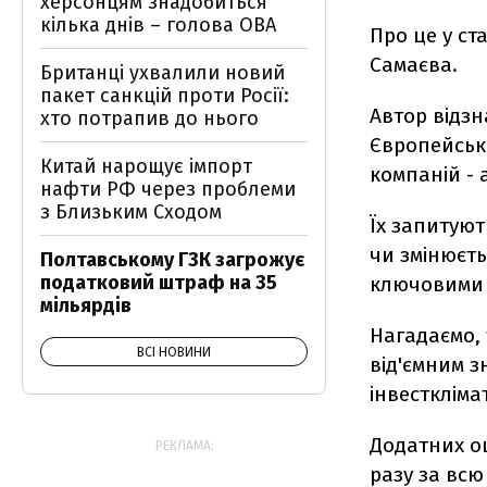
херсонцям знадобиться
кілька днів – голова ОВА
Про це у ста
Самаєва.
Британці ухвалили новий
пакет санкцій проти Росії:
Автор відзн
хто потрапив до нього
Європейсько
Китай нарощує імпорт
компаній - 
нафти РФ через проблеми
з Близьким Сходом
Їх запитуют
чи змінюєть
Полтавському ГЗК загрожує
податковий штраф на 35
ключовими д
мільярдів
Нагадаємо, 
ВСІ НОВИНИ
від'ємним з
інвестклімат
Додатних оц
РЕКЛАМА:
разу за всю