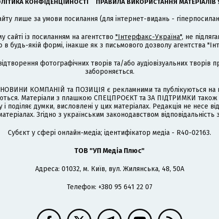
ЛІТИКА КОНФІДЕНЦІЙНОСТІ
ПРАВИЛА ВИКОРИСТАННЯ МАТЕРІАЛІВ 
айту лише за умови посилання (для інтернет-видань - гіперпосиланн
му сайті із посиланням на агентство
"Інтерфакс-Україна"
, не підля
 будь-якій формі, інакше як з письмового дозволу агентства "Ін
відтворення фотографічних творів та/або аудіовізуальних творів п
забороняється.
НОВИНИ КОМПАНІЙ та ПОЗИЦІЯ є рекламними та публікуються на п
туються. Матеріали з плашкою СПЕЦПРОЄКТ та ЗА ПІДТРИМКИ також
 і поділяє думки, висловлені у цих матеріалах. Редакція не несе ві
атеріалах. Згідно з українським законодавством відповідальність 
Cубєкт у сфері онлайн-медіа; ідентифікатор медіа - R40-02163.
ТОВ "УП Медіа Плюс"
Адреса: 01032, м. Київ, вул. Жилянська, 48, 50А
Телефон: +380 95 641 22 07