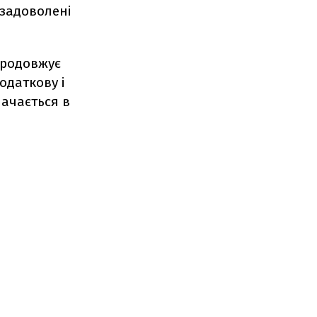
езадоволені
продовжує
одаткову і
начається в