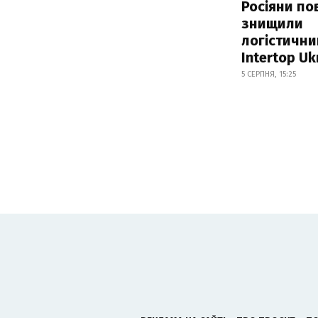
Росіяни по
знищили
логістични
Intertop Uk
5 СЕРПНЯ, 15:25