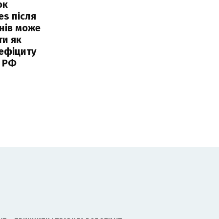
ок
es після
нів може
ти як
ефіциту
 РФ