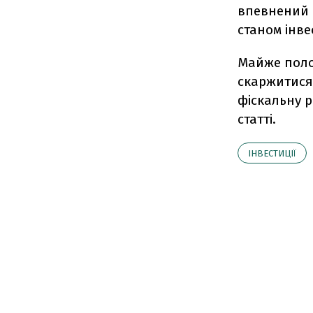
впевнений п
станом інве
Майже поло
скаржитися
фіскальну р
статті.
ІНВЕСТИЦІЇ