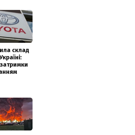
ила склад
Україні:
 затримки
чанням