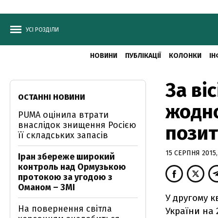
УСІ РОЗДІЛИ
НОВИНИ
ПУБЛІКАЦІЇ
КОЛОНКИ
ІН
За ві
ОСТАННІ НОВИНИ
жодно
PUMA оцінила втрати
внаслідок знищення Росією
позит
її складських запасів
15 СЕРПНЯ 2015,
Іран збереже широкий
контроль над Ормузькою
протокою за угодою з
Оманом – ЗМІ
У другому к
На повернення світла
України на 2