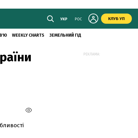
КЛУБ УП
УКР
РОС
В'Ю
WEEKLY CHARTS
ЗЕМЕЛЬНИЙ ГІД
країни
РЕКЛАМА:
абливості