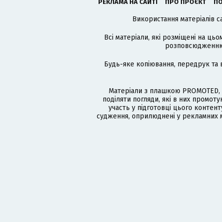
РЕКЛАМА НА САЙТІ
ПРО ПРОЄКТ
ПО
Використання матеріалів с
Всі матеріали, які розміщені на цьо
розповсюдженню в
Будь-яке копіювання, передрук та 
Матеріали з плашкою PROMOTED, 
поділяти погляди, які в них промо
участь у підготовці цього контенту
судження, оприлюднені у рекламних м