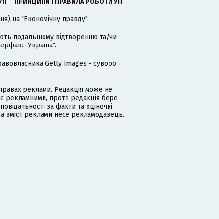
УП
ПРИНЦИПИ І ПРАВИЛА РОБОТИ УП
я) на "Економічну правду".
гають подальшому відтворенню та/чи
терфакс-Україна".
равовласника Getty Images - суворо
равах реклами. Редакція може не
 є рекламними, проте редакція бере
дповідальності за факти та оціночні
за зміст реклами несе рекламодавець.