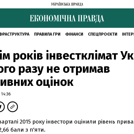
ФРАСТРУКТУРА
ПРАВИЛА ГРИ
ФІНАНСИ
СПЕЦПРОЄКТИ
ІНТЕР
сім років інвестклімат У
го разу не отримав
ивних оцінок
 14:36
варталі 2015 року інвестори оцінили рівень прив
,66 бали з п'яти.