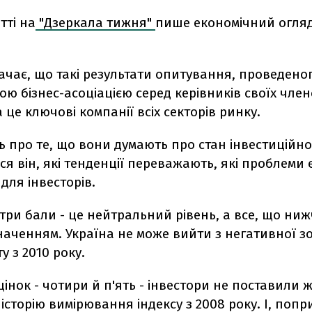
тті на
"Дзеркала тижня"
пише економічний огля
ачає, що такі результати опитування, проведено
ю бізнес-асоціацією серед керівників своїх чле
а це ключові компанії всіх секторів ринку.
ь про те, що вони думають про стан інвестиційно
ся він, які тенденції переважають, які проблеми 
ля інвесторів.
три бали - це нейтральний рівень, а все, що ниж
наченням. Україна не може вийти з негативної з
у з 2010 року.
інок - чотири й п'ять - інвестори не поставили 
 історію вимірювання індексу з 2008 року. І, попр