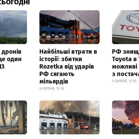
СЬОГОДНІ
 дронів
Найбільші втрати в
РФ знищ
ще один
історії: збитки
Toyota в 
ПЗ
Rozetka від ударів
можливі
РФ сягають
з поста
мільярдів
5 СЕРПНЯ, 17:20
6 СЕРПНЯ, 12:10