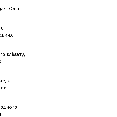
дач Юлія
го
нських
го клімату,
є
че, є
они
жодного
и