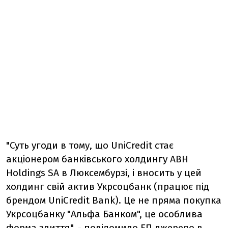
"Суть угоди в тому, що UniCredit стає
акціонером банківського холдингу ABH
Holdings SA в Люксембурзі, і вносить у цей
холдинг свій актив Укрсоцбанк (працює під
брендом UniCredit Bank). Це не пряма покупка
Укрсоцбанку "Альфа Банком", це особлива
форма злиття", - повідомило ЕП джерело в