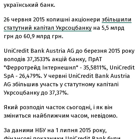
український банк.
26 червня 2015 колишні акціонери
збільшили
статутний капітал Укрсоцбанку
на 5,5 млрд
грн до 60,9 млрд грн.
UniCredit Bank Austria AG до березня 2015 року
володів 37,3533% акцій банку, ПрАТ
"Ферротрейд Інтернешнл" - 35,5811%, UniCredit
SpA - 26,479%. У червні UniCredit Bank Austria
AG збільшив участь у статутному капіталі
Укрсоцбанку до 37,37%.
Який розподіл часток сьогодні, і як він
зміниться найближчим часом, невідомо.
За даними НБУ на 1 липня 2015 року,
фінансові показники UniCredit Bank були