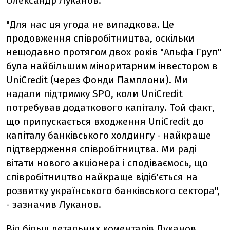
Олександр Луканов.
"Для нас ця угода не випадкова. Це
продовження співробітництва, оскільки
нещодавно протягом двох років "Альфа Груп"
була найбільшим міноритарним інвестором в
UniCredit (через Фонди Памплони). Ми
надали підтримку SPO, коли UniCredit
потребував додаткового капіталу. Той факт,
що припускається входження UniCredit до
капіталу банківського холдингу - найкраще
підтвердження співробітництва. Ми раді
вітати нового акціонера і сподіваємось, що
співробітництво найкраще відіб'ється на
розвитку українського банківського сектора",
- зазначив Луканов.
Від більш детальних коментарів Луканов