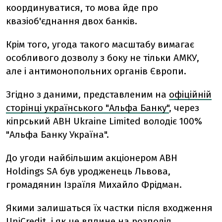
координуватися, то мова йде про
квазіоб'єднання двох банків.
Крім того, угода такого масштабу вимагає
особливого дозволу з боку не тільки АМКУ,
але і антимонопольних органів Європи.
Згідно з даними, представленим на
офіційній
сторінці українського "Альфа Банку"
, через
кіпрський ABH Ukraine Limited володіє 100%
"Альфа Банку Україна".
До угоди найбільшим акціонером ABH
Holdings SA був уродженець Львова,
громадянин Ізраїля Михайло Фрідман.
Якими залишаться їх частки після входження
UniCredit, і як це вплине на розподіл