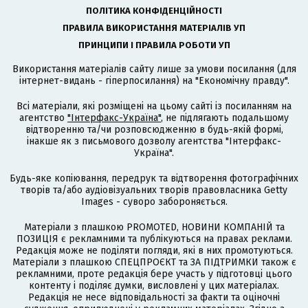
ПОЛІТИКА КОНФІДЕНЦІЙНОСТІ
ПРАВИЛА ВИКОРИСТАННЯ МАТЕРІАЛІВ УП
ПРИНЦИПИ І ПРАВИЛА РОБОТИ УП
Використання матеріалів сайту лише за умови посилання (для
інтернет-видань - гіперпосилання) на "Економічну правду".
Всі матеріали, які розміщені на цьому сайті із посиланням на
агентство
"Інтерфакс-Україна"
, не підлягають подальшому
відтворенню та/чи розповсюдженню в будь-якій формі,
інакше як з письмового дозволу агентства "Інтерфакс-
Україна".
Будь-яке копіювання, передрук та відтворення фотографічних
творів та/або аудіовізуальних творів правовласника Getty
Images - суворо забороняється.
Матеріали з плашкою PROMOTED, НОВИНИ КОМПАНІЙ та
ПОЗИЦІЯ є рекламними та публікуються на правах реклами.
Редакція може не поділяти погляди, які в них промотуються.
Матеріали з плашкою СПЕЦПРОЄКТ та ЗА ПІДТРИМКИ також є
рекламними, проте редакція бере участь у підготовці цього
контенту і поділяє думки, висловлені у цих матеріалах.
Редакція не несе відповідальності за факти та оціночні