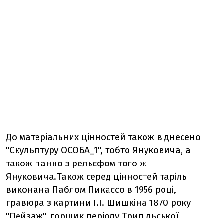
До матеріальних цінностей також віднесено
"Скульптуру ОСОБА_1", тобто Януковича, а
також панно з рельєфом того ж
Януковича.Також серед цінностей таріль
виконана Паблом Пикассо в 1956 році,
гравюра з картини І.І. Шишкіна 1870 року
"Пейзаж", горщик періоду Трипільської