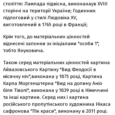
століття: Лампада підвісна, виконанаув XVIII
сторіччі на території України; Годинник
підлоговий у стилі Людовіка ХV,
виготовлений в 1765 році в Франції;
Крім того, до матеріальних цінностей
віднесені запонки зх ініціалами "особи 1",
тобто Януковича.
Також серед матеріальних цінностей картина
Айвазовського Картину "Вид Феодосії в
місячну ніч",виконана у 1875 році, Картина
Карла Моргенштерна "Вид на долину Аніо
біля Тіволі", виконана у 1839 році в Німеччині
та інші картини. Серед них і картина
російського пропутінського художника Нікаса
сафронова "Пік краси", виконану в 2011 році.