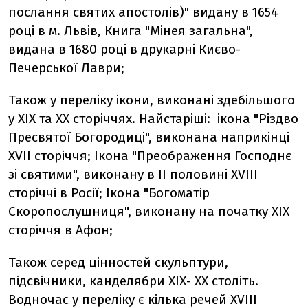
послання святих апостолів)" видану в 1654
році в м. Львів, Книга "Мінея загальна",
видана в 1680 році в друкарні Києво-
Печерської Лаври;
Також у переліку ікони, виконані здебільшого
у ХІХ та ХХ сторіччях. Найстаріші: ікона "Різдво
Пресвятої Богородиці", виконана наприкінці
XVІI сторіччя; Ікона "Преображення Господнє
зі святими", виконану в ІІ половині XVIII
сторіччі в Росії; Ікона "Богоматір
Скоропослушниця", виконану на початку ХІХ
сторіччя в Афон;
Також серед цінностей скульптури,
підсвічники, канделябри ХІХ- ХХ століть.
Водночас у переліку є кілька речей XVIII