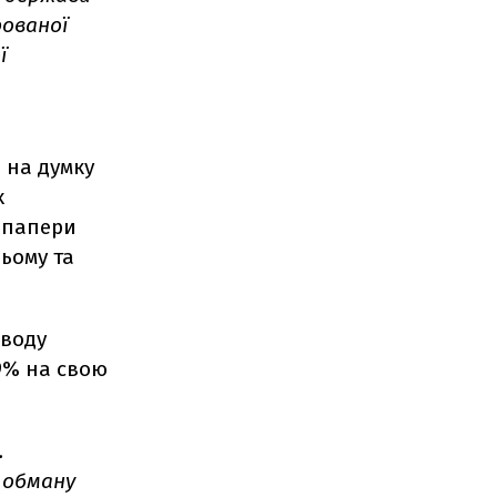
рованої
ї
, на думку
х
 папери
ьому та
аводу
99% на свою
.
 обману