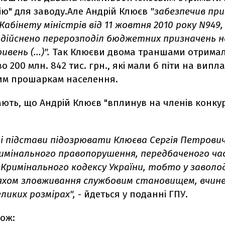
ю" для заводу.Але Андрій Клюєв
"забезпечив пр
абінету міністрів від 11 жовтня 2010 року N949,
здійснено перерозподіл бюджетних призначень н
ивень (...)".
Так Клюєви двома траншами отрима
о 200 млн. 842 тис. грн., які мали б піти на випла
м прошаркам населення.
ють, що Андрій Клюєв "вплинув на членів конку
і підстави підозрювати Клюєва Сергія Петрович
римінального правопорушення, передбаченого ч
Кримінального кодексу України, тобто у заволод
хом зловживання службовим становищем, вчине
ликих розмірах",
- йдеться у поданні ГПУ.
кож: