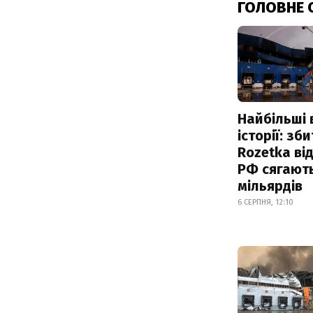
ГОЛОВНЕ 
Найбільші 
історії: зб
Rozetka від
РФ сягают
мільярдів
6 СЕРПНЯ, 12:10