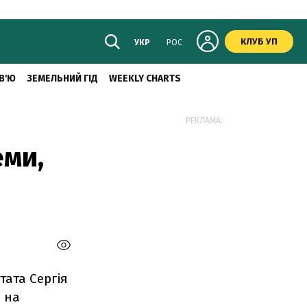
КЛУБ УП
УКР
РОС
В'Ю
ЗЕМЕЛЬНИЙ ГІД
WEEKLY CHARTS
РЕКЛАМА:
еми,
тата Сергія
 на