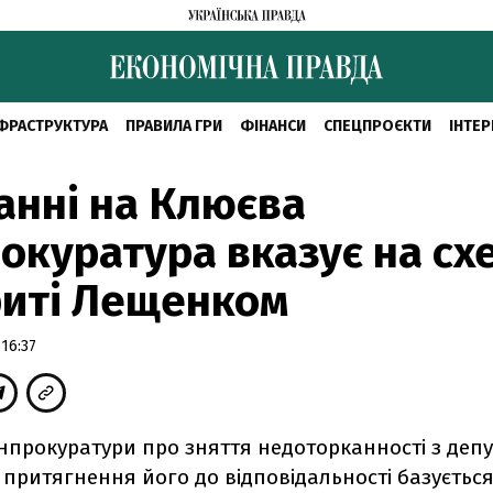
ФРАСТРУКТУРА
ПРАВИЛА ГРИ
ФІНАНСИ
СПЕЦПРОЄКТИ
ІНТЕР
анні на Клюєва
окуратура вказує на сх
риті Лещенком
16:37
прокуратури про зняття недоторканності з депу
притягнення його до відповідальності базується