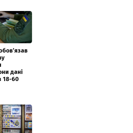
обовʼязав
ву
и
они дані
в 18-60