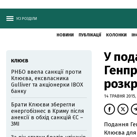
УСІ РОЗДІЛИ
НОВИНИ
ПУБЛІКАЦІЇ
КОЛОНКИ
ІН
У под
КЛЮЄВ
Генпр
РНБО ввела санкції проти
Клюєва, ексвласника
розк
Gulliver та акціонерки IBOX
банку
14 ТРАВНЯ 2015, 
Брати Клюєви зберегли
енергобізнес в Криму після
анексії в обхід санкцій ЄС –
ЗМІ
Подання Ген
Клюєва для 