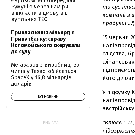
Єврокомісія попередила
Румунію через наміри
та суспіль
відкласти відмову від
компанії з
вугільних ТЕС
продукції..."
Привласнення мільярдів
15 червня 2
Приватбанку: справу
Коломойського скерували
напівпровід
до суду
слідства, 
фінансових
Мегазавод з виробництва
підприємст
чипів у Техасі обійдеться
SpaceX у 16,8 мільярдів
його ділов
доларів
У підсумку 
ВСІ НОВИНИ
напівпровід
австрійську 
"Клюєв С.П.
РЕКЛАМА:
підозрюєть