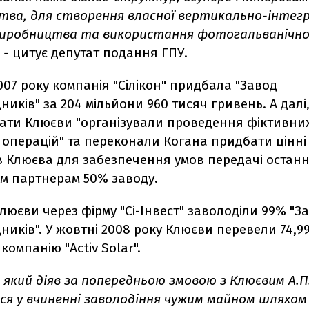
ства, для створення власної вертикально-інтег
 виробництва та використання фотогальванічно
, -
цитує депутат подання ГПУ.
007 року компанія "Сілікон" придбала "Завод
ників" за 204 мільйони 960 тисяч гривень. А далі
брати Клюєви "організували проведення фіктивни
 операцій" та переконали Когана придбати цінні
в Клюєва для забезпечення умов передачі останн
им партнерам 50% заводу.
Клюєви через фірму "Сі-Інвест" заволоділи 99% "З
ників". У жовтні 2008 року Клюєви перевели 74,
компанію "Activ Solar".
, який діяв за попередньою змовою з Клюєвим А.П
ся у вчиненні заволодіння чужим майном шляхом