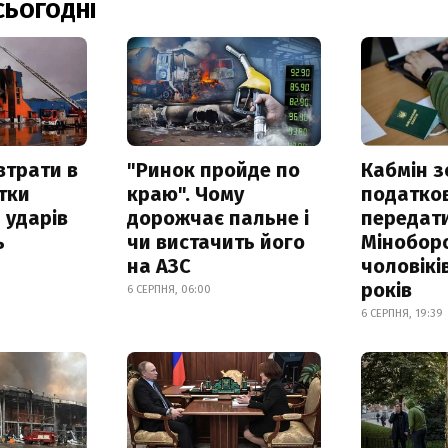
СЬОГОДНІ
втрати в
"Ринок пройде по
Кабмін з
итки
краю". Чому
податко
 ударів
дорожчає пальне і
передат
ь
чи вистачить його
Мінобор
на АЗС
чоловікі
років
6 СЕРПНЯ, 06:00
6 СЕРПНЯ, 19:39