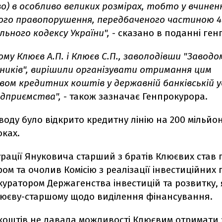
) в особливо великих розмірах, тобто у вчинен
ого правопорушення, передбаченого частиною 
льного кодексу України",
- сказано в поданні ген
му Клюєв А.П. і Клюєв С.П., заволодівши "Заводо
дників", вирішили організувати отримання цим
вом кредитних коштів у державній банківській у
ідприємства",
- також зазначає Генпрокурора.
воду було відкрито кредитну лінію на 200 мільйон
оках.
урації Януковича старший з братів Клюєвих став
ром та очолив Комісію з реалізації інвестиційних 
куратором Держагенства інвестицій та розвитку,
юєву-старшому щодо виділення фінансування.
 коштів не давала можливості Клюєвим отримати