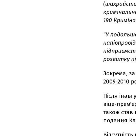
(шахрайство
кримінальн
190 Криміна
"У подальшо
напівпрові
підприємст
розвитку п
Зокрема, за
2009-2010 р
Після інавг
віце-прем'є
також став 
подання Кл
Відсутність