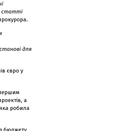
ні
4 статті
прокурора.
м
станові для
ів євро у
 першим
проектів, а
 яка робила
 з бюджету