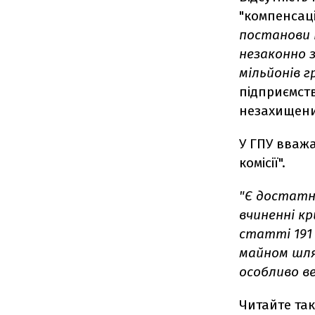
"компенсаці
постанови К
незаконно 
мільйонів гр
підприємств
незахищени
У ГПУ вважа
комісії".
"Є достатн
вчиненні к
статті 191 
майном шля
особливо ве
Читайте та