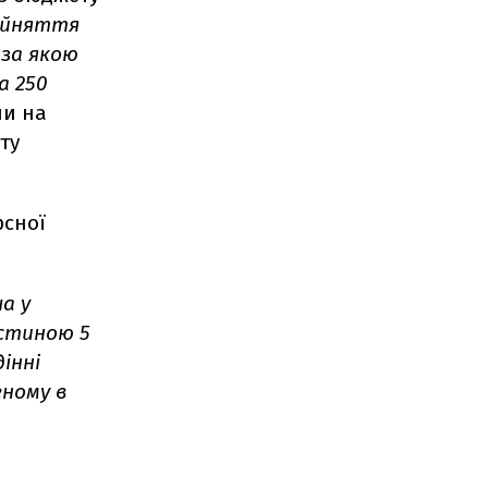
ийняття
 за якою
а 250
ли на
ту
рсної
а у
астиною 5
інні
ному в