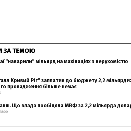
И ЗА ТЕМОЮ
аї "наварили" мільярд на махінаціях з нерухомістю
алл Кривий Ріг" заплатив до бюджету 2,2 мільярди:
го провадження більше немає
5
ранш. Що влада пообіцяла МВФ за 2,2 мільярда дола
18:00