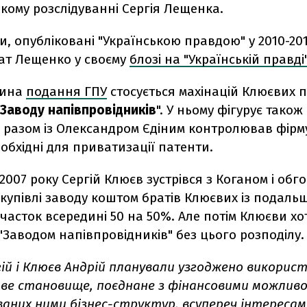
кому розслідуванні Сергія Лещенка.
и, опубліковані "Українською правдою" у 2010-201
ат Лещенко у своєму
блозі на "Українській правді"
тина
подання ГПУ
стосується махінацій Клюєвих 
Заводу напівпровідників
". У ньому фігурує також
 разом із Олександром Єдіним контролював фірму 
обхідні для приватизації патенти.
2007 року Сергій Клюєв зустрівся з Коганом і обг
купівлі заводу коштом братів Клюєвих із подаль
часток всередині 50 на 50%. Але потім Клюєви хо
"Заводом напівпровідників" без цього розподілу.
гій і Клюєв Андрій планували узгоджено викорис
ове становище, поєднане з фінансовими можлив
аних ними бізнес-структур, всупереч інтереса