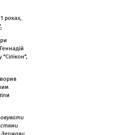
1 роках,
.
при
 Геннадій
"Сілікон",
оворив
шим
тіли
товувати
остями
м держави