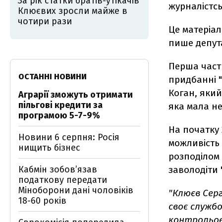
За рік статки братів-утікачів
журналістсь
Клюєвих зросли майже в
чотири рази
Це матеріал
пише депут
Перша час
ОСТАННІ НОВИНИ
придбанні "
Коган, який
Аграрії зможуть отримати
пільгові кредити за
яка мала не
програмою 5-7-9%
На початку 
Новини 6 серпня: Росія
можливість 
нищить бізнес
розподілом 
Кабмін зобовʼязав
заволодіти 
податкову передати
Міноборони дані чоловіків
"Клюєв Сер
18-60 років
своє служб
контрольов