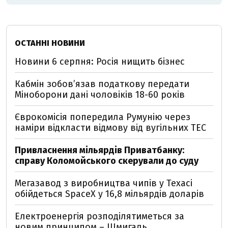
ОСТАННІ НОВИНИ
Новини 6 серпня: Росія нищить бізнес
Кабмін зобовʼязав податкову передати
Міноборони дані чоловіків 18-60 років
Єврокомісія попередила Румунію через
наміри відкласти відмову від вугільних ТЕС
Привласнення мільярдів Приватбанку:
справу Коломойського скерували до суду
Мегазавод з виробництва чипів у Техасі
обійдеться SpaceX у 16,8 мільярдів доларів
Електроенергія розподілятиметься за
новим принципом – Шмигаль