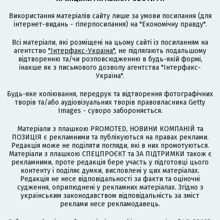
Використання матеріалів сайту лише за умови посилання (для
інтернет-видань - гіперпосилання) на "Економічну правду".
Всі матеріали, які розміщені на цьому сайті із посиланням на
агентство
"Інтерфакс-Україна"
, не підлягають подальшому
відтворенню та/чи розповсюдженню в будь-якій формі,
інакше як з письмового дозволу агентства "Інтерфакс-
Україна".
Будь-яке копіювання, передрук та відтворення фотографічних
творів та/або аудіовізуальних творів правовласника Getty
Images - суворо забороняється.
Матеріали з плашкою PROMOTED, НОВИНИ КОМПАНІЙ та
ПОЗИЦІЯ є рекламними та публікуються на правах реклами.
Редакція може не поділяти погляди, які в них промотуються.
Матеріали з плашкою СПЕЦПРОЄКТ та ЗА ПІДТРИМКИ також є
рекламними, проте редакція бере участь у підготовці цього
контенту і поділяє думки, висловлені у цих матеріалах.
Редакція не несе відповідальності за факти та оціночні
судження, оприлюднені у рекламних матеріалах. Згідно з
українським законодавством відповідальність за зміст
реклами несе рекламодавець.