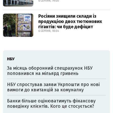
6 СЕРПНЯ, 14:00
Росіяни знищили склади із
продукцією двох тютюнових
гігантів: чи буде дефіцит
6 СЕРПНЯ, 18:04
НБУ
За місяць оборонний спецрахунок НБУ
поповнився на мільярд гривень
НБУ спростував заяви Укрпошти про нові
вимоги до квитанцій за комуналку
Банки більше оцінюватимуть фінансову
поведінку клієнтів. Кого це стосується?