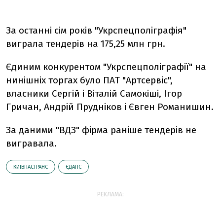
За останні сім років "Укрспецполіграфія"
виграла тендерів на 175,25 млн грн.
Єдиним конкурентом "Укрспецполіграфії" на
нинішніх торгах було ПАТ "Артсервiс",
власники Сергій і Віталій Самокіші, Ігор
Гричан, Андрій Прудніков і Євген Романишин.
За даними "ВДЗ" фірма раніше тендерів не
вигравала.
КИЇВПАСТРАНС
ЄДАПС
РЕКЛАМА: