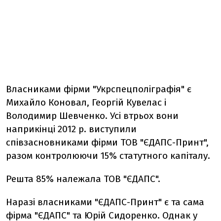
Власниками фірми "Укрспецполіграфія" є
Михайло Коновал, Георгій Кувелас і
Володимир Шевченко. Усі втрьох вони
наприкінці 2012 р. виступили
співзасновниками фірми ТОВ "ЄДАПС-Принт",
разом контролюючи 15% статутного капіталу.
Решта 85% належала ТОВ "ЄДАПС".
Наразі власниками "ЄДАПС-Принт" є та сама
фірма "ЄДАПС" та Юрій Сидоренко. Однак у