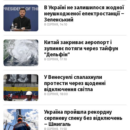
В Україні не залишилося жодної
неушкодженої електростанції –
Зеленський
8 СЕРПНЯ, 14:10
Китай закриває аеропорт і
зупиняє потяги через тайфун
"Дельфін"
8 СЕРПНЯ, 17:10
У Венесуелі спалахнули
протести через щоденні
відключення світла
8 СЕРПНЯ, 18:00
Україна пройшла рекордну
серпневу спеку без відключень
– Шмигаль
8 СЕРПНЯ, 11:50