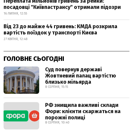
Переплата мільйонів гривень за рейки:
посадовці "Київпастрансу" отримали підозри
16 ЛИПНЯ, 12:55
Від 23 до майже 44 гривень: КМДА розкрила
вартість поїздок у транспорті Києва
27 КВІТНЯ, 12:48
ГОЛОВНЕ СЬОГОДНІ
Суд повернув державі
Жовтневий палац вартістю
близько мільярда
8 СЕРПНЯ, 15:15
РФ знищила важливі склади
Фори: клієнти скаржаться на
порожні полиці
8 СЕРПНЯ, 10:40