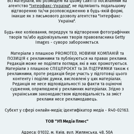
Всі матеріали, які розміщені на цьому сайті із посиланням на
агентство
"Інтерфакс-Україна"
, не підлягають подальшому
відтворенню та/чи розповсюдженню в будь-якій формі,
інакше як з письмового дозволу агентства "Інтерфакс-
Україна".
Будь-яке копіювання, передрук та відтворення фотографічних
творів та/або аудіовізуальних творів правовласника Getty
Images - суворо забороняється.
Матеріали з плашкою PROMOTED, НОВИНИ КОМПАНІЙ та
ПОЗИЦІЯ є рекламними та публікуються на правах реклами.
Редакція може не поділяти погляди, які в них промотуються.
Матеріали з плашкою СПЕЦПРОЄКТ та ЗА ПІДТРИМКИ також є
рекламними, проте редакція бере участь у підготовці цього
контенту і поділяє думки, висловлені у цих матеріалах.
Редакція не несе відповідальності за факти та оціночні
судження, оприлюднені у рекламних матеріалах. Згідно з
українським законодавством відповідальність за зміст
реклами несе рекламодавець.
Cубєкт у сфері онлайн-медіа; ідентифікатор медіа - R40-02163.
ТОВ "УП Медіа Плюс"
Адреса: 01032, м. Київ, вул. Жилянська, 48, 50А