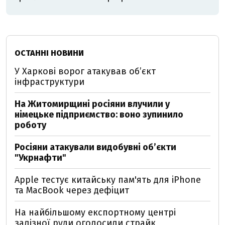
ОСТАННІ НОВИНИ
У Харкові ворог атакував обʼєкт
інфраструктури
На Житомирщині росіяни влучили у
німецьке підприємство: воно зупинило
роботу
Росіяни атакували видобувні обʼєкти
"Укрнафти"
Apple тестує китайську пам'ять для iPhone
та MacBook через дефіцит
На найбільшому експортному центрі
залізної руди оголосили страйк