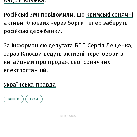
Андрія Клюєва
.
Російські ЗМІ повідомили, що
кримські сонячні
активи Клюєвих через борги
тепер заберуть
російські держбанки.
За інформацією депутата БПП Сергія Лещенка,
зараз
Клюєви ведуть активні переговори з
китайцями
про продаж свої сонячних
електростанцій.
Українська правда
КЛЮЄВ
СУДИ
РЕКЛАМА: