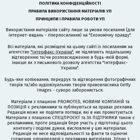
ПОЛІТИКА КОНФІДЕНЦІЙНОСТІ
ПРАВИЛА ВИКОРИСТАННЯ МАТЕРІАЛІВ УП
ПРИНЦИПИ І ПРАВИЛА РОБОТИ УП
Використання матеріалів сайту лише за умови посилання (для
інтернет-видань - гіперпосилання) на "Економічну правду".
Всі матеріали, які розміщені на цьому сайті із посиланням на
агентство
"Інтерфакс-Україна"
, не підлягають подальшому
відтворенню та/чи розповсюдженню в будь-якій формі,
інакше як з письмового дозволу агентства "Інтерфакс-
Україна".
Будь-яке копіювання, передрук та відтворення фотографічних
творів та/або аудіовізуальних творів правовласника Getty
Images - суворо забороняється.
Матеріали з плашкою PROMOTED, НОВИНИ КОМПАНІЙ та
ПОЗИЦІЯ є рекламними та публікуються на правах реклами.
Редакція може не поділяти погляди, які в них промотуються.
Матеріали з плашкою СПЕЦПРОЄКТ та ЗА ПІДТРИМКИ також є
рекламними, проте редакція бере участь у підготовці цього
контенту і поділяє думки, висловлені у цих матеріалах.
Редакція не несе відповідальності за факти та оціночні
судження, оприлюднені у рекламних матеріалах. Згідно з