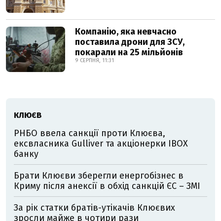
Компанію, яка невчасно
поставила дрони для ЗСУ,
покарали на 25 мільйонів
9 СЕРПНЯ, 11:31
КЛЮЄВ
РНБО ввела санкції проти Клюєва,
ексвласника Gulliver та акціонерки IBOX
банку
Брати Клюєви зберегли енергобізнес в
Криму після анексії в обхід санкцій ЄС – ЗМІ
За рік статки братів-утікачів Клюєвих
зросли майже в чотири рази