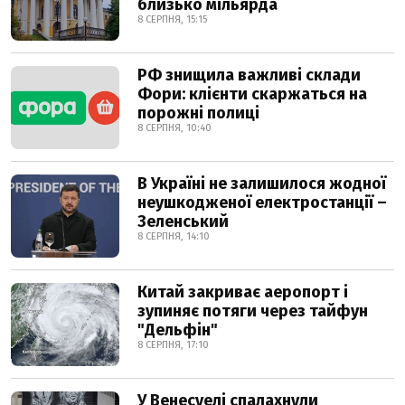
близько мільярда
8 СЕРПНЯ, 15:15
РФ знищила важливі склади
Фори: клієнти скаржаться на
порожні полиці
8 СЕРПНЯ, 10:40
В Україні не залишилося жодної
неушкодженої електростанції –
Зеленський
8 СЕРПНЯ, 14:10
Китай закриває аеропорт і
зупиняє потяги через тайфун
"Дельфін"
8 СЕРПНЯ, 17:10
У Венесуелі спалахнули