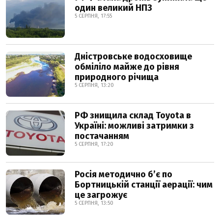
один великий НПЗ
5 СЕРПНЯ, 17:55
Дністровське водосховище
обміліло майже до рівня
природного річища
5 СЕРПНЯ, 13:20
РФ знищила склад Toyota в
Україні: можливі затримки з
постачанням
5 СЕРПНЯ, 17:20
Росія методично б’є по
Бортницькій станції аерації: чим
це загрожує
5 СЕРПНЯ, 13:50