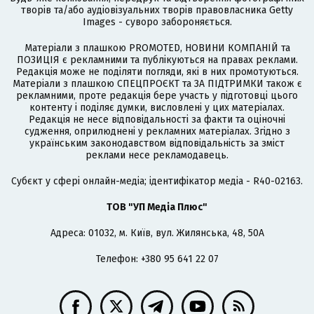
творів та/або аудіовізуальних творів правовласника Getty
Images - суворо забороняється.
Матеріали з плашкою PROMOTED, НОВИНИ КОМПАНІЙ та
ПОЗИЦІЯ є рекламними та публікуються на правах реклами.
Редакція може не поділяти погляди, які в них промотуються.
Матеріали з плашкою СПЕЦПРОЄКТ та ЗА ПІДТРИМКИ також є
рекламними, проте редакція бере участь у підготовці цього
контенту і поділяє думки, висловлені у цих матеріалах.
Редакція не несе відповідальності за факти та оціночні
судження, оприлюднені у рекламних матеріалах. Згідно з
українським законодавством відповідальність за зміст
реклами несе рекламодавець.
Cубєкт у сфері онлайн-медіа; ідентифікатор медіа - R40-02163.
ТОВ "УП Медіа Плюс"
Адреса: 01032, м. Київ, вул. Жилянська, 48, 50А
Телефон: +380 95 641 22 07