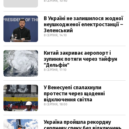
8 СЕРПНЯ, 10:40
В Україні не залишилося жодної
неушкодженої електростанції –
Зеленський
8 СЕРПНЯ, 14:10
Китай закриває аеропорт і
зупиняє потяги через тайфун
"Дельфін"
8 СЕРПНЯ, 17:10
У Венесуелі спалахнули
протести через щоденні
відключення світла
8 СЕРПНЯ, 18:00
Україна пройшла рекордну
серпневу спеку без відключень