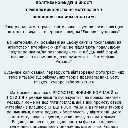
ПОЛІТИКА КОНФІДЕНЦІЙНОСТІ
ПРАВИЛА ВИКОРИСТАННЯ МАТЕРІАЛІВ УП
ПРИНЦИПИ І ПРАВИЛА РОБОТИ УП
Використання матеріалів сайту лише за умови посилання (для
інтернет-видань - гіперпосилання) на "Економічну правду".
Всі матеріали, які розміщені на цьому сайті із посиланням на
агентство
"Інтерфакс-Україна"
, не підлягають подальшому
відтворенню та/чи розповсюдженню в будь-якій формі,
інакше як з письмового дозволу агентства "Інтерфакс-
Україна".
Будь-яке копіювання, передрук та відтворення фотографічних
творів та/або аудіовізуальних творів правовласника Getty
Images - суворо забороняється.
Матеріали з плашкою PROMOTED, НОВИНИ КОМПАНІЙ та
ПОЗИЦІЯ є рекламними та публікуються на правах реклами.
Редакція може не поділяти погляди, які в них промотуються.
Матеріали з плашкою СПЕЦПРОЄКТ та ЗА ПІДТРИМКИ також є
рекламними, проте редакція бере участь у підготовці цього
контенту і поділяє думки, висловлені у цих матеріалах.
Редакція не несе відповідальності за факти та оціночні
судження, оприлюднені у рекламних матеріалах. Згідно з