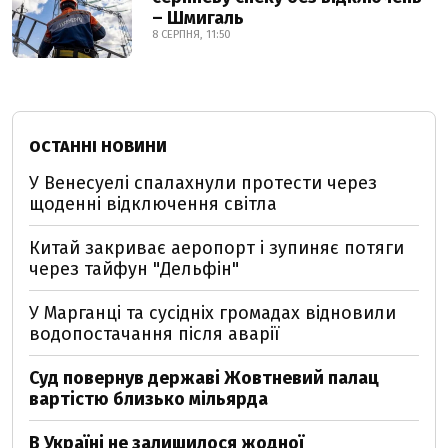
– Шмигаль
8 СЕРПНЯ, 11:50
ОСТАННІ НОВИНИ
У Венесуелі спалахнули протести через
щоденні відключення світла
Китай закриває аеропорт і зупиняє потяги
через тайфун "Дельфін"
У Марганці та сусідніх громадах відновили
водопостачання після аварії
Суд повернув державі Жовтневий палац
вартістю близько мільярда
В Україні не залишилося жодної