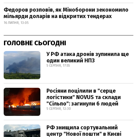
Федоров розповів, як Міноборони зекономило
мільярди доларів на відкритих тендерах
16 ЛИПНЯ, 13:05
ГОЛОВНЕ СЬОГОДНІ
У РФ атака дронів зупинила ще
один великий НПЗ
5 СЕРПНЯ, 17:55
Росіяни поцілили в "серце
логістики" NOVUS та склади
"Сільпо": загинули 6 людей
5 СЕРПНЯ, 12:30
РФ знищила сортувальний
центр "Нової пошти" в Києві