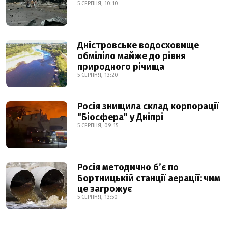
5 СЕРПНЯ, 10:10
Дністровське водосховище
обміліло майже до рівня
природного річища
5 СЕРПНЯ, 13:20
Росія знищила склад корпорації
"Біосфера" у Дніпрі
5 СЕРПНЯ, 09:15
Росія методично б’є по
Бортницькій станції аерації: чим
це загрожує
5 СЕРПНЯ, 13:50