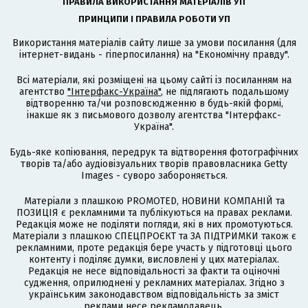
ПРАВИЛА ВИКОРИСТАННЯ МАТЕРІАЛІВ УП
ПРИНЦИПИ І ПРАВИЛА РОБОТИ УП
Використання матеріалів сайту лише за умови посилання (для
інтернет-видань - гіперпосилання) на "Економічну правду".
Всі матеріали, які розміщені на цьому сайті із посиланням на
агентство
"Інтерфакс-Україна"
, не підлягають подальшому
відтворенню та/чи розповсюдженню в будь-якій формі,
інакше як з письмового дозволу агентства "Інтерфакс-
Україна".
Будь-яке копіювання, передрук та відтворення фотографічних
творів та/або аудіовізуальних творів правовласника Getty
Images - суворо забороняється.
Матеріали з плашкою PROMOTED, НОВИНИ КОМПАНІЙ та
ПОЗИЦІЯ є рекламними та публікуються на правах реклами.
Редакція може не поділяти погляди, які в них промотуються.
Матеріали з плашкою СПЕЦПРОЄКТ та ЗА ПІДТРИМКИ також є
рекламними, проте редакція бере участь у підготовці цього
контенту і поділяє думки, висловлені у цих матеріалах.
Редакція не несе відповідальності за факти та оціночні
судження, оприлюднені у рекламних матеріалах. Згідно з
українським законодавством відповідальність за зміст
реклами несе рекламодавець.