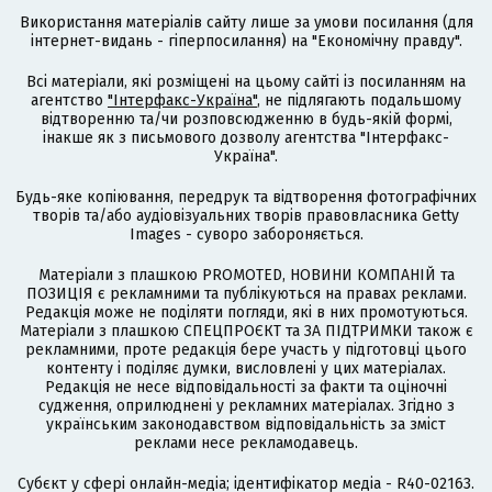
Використання матеріалів сайту лише за умови посилання (для
інтернет-видань - гіперпосилання) на "Економічну правду".
Всі матеріали, які розміщені на цьому сайті із посиланням на
агентство
"Інтерфакс-Україна"
, не підлягають подальшому
відтворенню та/чи розповсюдженню в будь-якій формі,
інакше як з письмового дозволу агентства "Інтерфакс-
Україна".
Будь-яке копіювання, передрук та відтворення фотографічних
творів та/або аудіовізуальних творів правовласника Getty
Images - суворо забороняється.
Матеріали з плашкою PROMOTED, НОВИНИ КОМПАНІЙ та
ПОЗИЦІЯ є рекламними та публікуються на правах реклами.
Редакція може не поділяти погляди, які в них промотуються.
Матеріали з плашкою СПЕЦПРОЄКТ та ЗА ПІДТРИМКИ також є
рекламними, проте редакція бере участь у підготовці цього
контенту і поділяє думки, висловлені у цих матеріалах.
Редакція не несе відповідальності за факти та оціночні
судження, оприлюднені у рекламних матеріалах. Згідно з
українським законодавством відповідальність за зміст
реклами несе рекламодавець.
Cубєкт у сфері онлайн-медіа; ідентифікатор медіа - R40-02163.