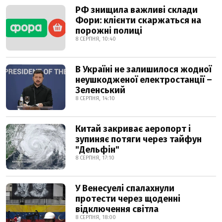
РФ знищила важливі склади
Фори: клієнти скаржаться на
порожні полиці
8 СЕРПНЯ, 10:40
В Україні не залишилося жодної
неушкодженої електростанції –
Зеленський
8 СЕРПНЯ, 14:10
Китай закриває аеропорт і
зупиняє потяги через тайфун
"Дельфін"
8 СЕРПНЯ, 17:10
У Венесуелі спалахнули
протести через щоденні
відключення світла
8 СЕРПНЯ, 18:00